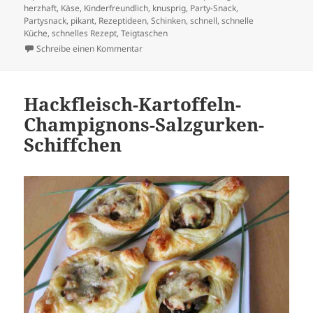
herzhaft
,
Käse
,
Kinderfreundlich
,
knusprig
,
Party-Snack
,
Partysnack
,
pikant
,
Rezeptideen
,
Schinken
,
schnell
,
schnelle
Küche
,
schnelles Rezept
,
Teigtaschen
zu Blätterteig mit Schnittlauch, Käse und Sc
Schreibe einen Kommentar
Hackfleisch-Kartoffeln-
Champignons-Salzgurken-
Schiffchen