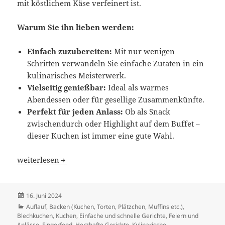
mit köstlichem Käse verfeinert ist.
Warum Sie ihn lieben werden:
Einfach zuzubereiten:
Mit nur wenigen
Schritten verwandeln Sie einfache Zutaten in ein
kulinarisches Meisterwerk.
Vielseitig genießbar:
Ideal als warmes
Abendessen oder für gesellige Zusammenkünfte.
Perfekt für jeden Anlass:
Ob als Snack
zwischendurch oder Highlight auf dem Buffet –
dieser Kuchen ist immer eine gute Wahl.
Goldbrauner Zwiebel-Schinken-Kuchen mit Käse
weiterlesen
Veröffentlicht
16. Juni 2024
am
Kategorien
Auflauf
,
Backen (Kuchen, Torten, Plätzchen, Muffins etc.)
,
Blechkuchen, Kuchen
,
Einfache und schnelle Gerichte
,
Feiern und
Anlässe
,
Fingerfood
,
Herzhafte Gerichte
,
Kulinarische