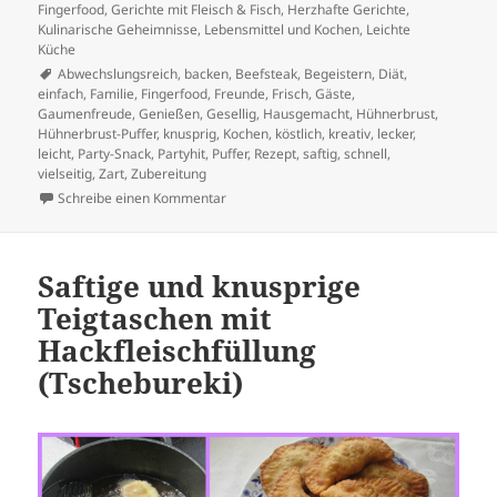
Fingerfood
,
Gerichte mit Fleisch & Fisch
,
Herzhafte Gerichte
,
Kulinarische Geheimnisse
,
Lebensmittel und Kochen
,
Leichte
Küche
Schlagwörter
Abwechslungsreich
,
backen
,
Beefsteak
,
Begeistern
,
Diät
,
einfach
,
Familie
,
Fingerfood
,
Freunde
,
Frisch
,
Gäste
,
Gaumenfreude
,
Genießen
,
Gesellig
,
Hausgemacht
,
Hühnerbrust
,
Hühnerbrust-Puffer
,
knusprig
,
Kochen
,
köstlich
,
kreativ
,
lecker
,
leicht
,
Party-Snack
,
Partyhit
,
Puffer
,
Rezept
,
saftig
,
schnell
,
vielseitig
,
Zart
,
Zubereitung
zu Saftige Beefsteak-Hühnerbrust-Puffer – E
Schreibe einen Kommentar
Saftige und knusprige
Teigtaschen mit
Hackfleischfüllung
(Tschebureki)