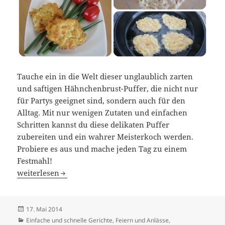
Tauche ein in die Welt dieser unglaublich zarten
und saftigen Hähnchenbrust-Puffer, die nicht nur
für Partys geeignet sind, sondern auch für den
Alltag. Mit nur wenigen Zutaten und einfachen
Schritten kannst du diese delikaten Puffer
zubereiten und ein wahrer Meisterkoch werden.
Probiere es aus und mache jeden Tag zu einem
Festmahl!
Saftige Beefsteak-Hühnerbrust-Puffer – Einfach köstlich!
weiterlesen
Veröffentlicht
17. Mai 2014
am
Kategorien
Einfache und schnelle Gerichte
,
Feiern und Anlässe
,