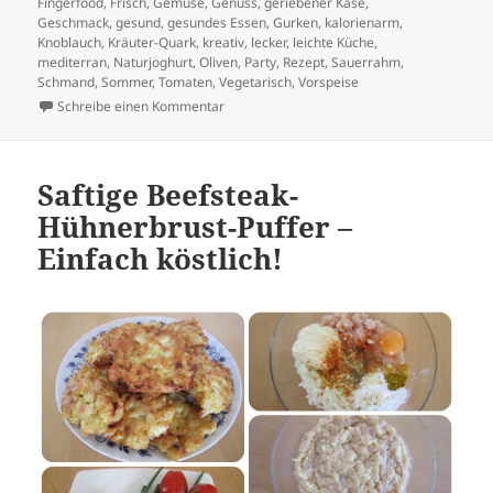
Fingerfood
,
Frisch
,
Gemüse
,
Genuss
,
geriebener Käse
,
Geschmack
,
gesund
,
gesundes Essen
,
Gurken
,
kalorienarm
,
Knoblauch
,
Kräuter-Quark
,
kreativ
,
lecker
,
leichte Küche
,
mediterran
,
Naturjoghurt
,
Oliven
,
Party
,
Rezept
,
Sauerrahm
,
Schmand
,
Sommer
,
Tomaten
,
Vegetarisch
,
Vorspeise
zu Vorspeise „Pfau-Schwanz“
Schreibe einen Kommentar
Saftige Beefsteak-
Hühnerbrust-Puffer –
Einfach köstlich!