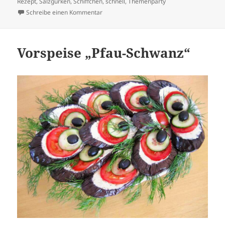
Rezept
,
Salzgurken
,
Schiffchen
,
schnell
,
Themenparty
zu Hackfleisch-Kartoffeln-Champignons-Sal
Schreibe einen Kommentar
Vorspeise „Pfau-Schwanz“