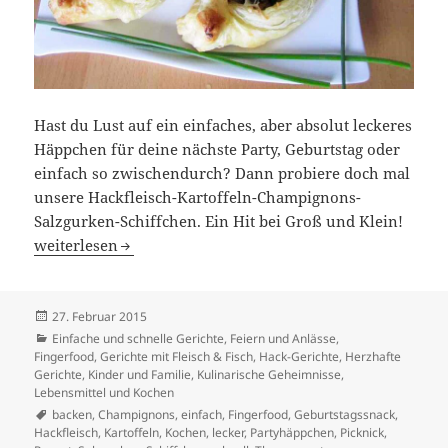
Hast du Lust auf ein einfaches, aber absolut leckeres
Häppchen für deine nächste Party, Geburtstag oder
einfach so zwischendurch? Dann probiere doch mal
unsere Hackfleisch-Kartoffeln-Champignons-
Salzgurken-Schiffchen. Ein Hit bei Groß und Klein!
Hackfleisch-Kartoffeln-Champignons-Salzgurken-Schiffc
weiterlesen
Veröffentlicht
27. Februar 2015
am
Kategorien
Einfache und schnelle Gerichte
,
Feiern und Anlässe
,
Fingerfood
,
Gerichte mit Fleisch & Fisch
,
Hack-Gerichte
,
Herzhafte
Gerichte
,
Kinder und Familie
,
Kulinarische Geheimnisse
,
Lebensmittel und Kochen
Schlagwörter
backen
,
Champignons
,
einfach
,
Fingerfood
,
Geburtstagssnack
,
Hackfleisch
,
Kartoffeln
,
Kochen
,
lecker
,
Partyhäppchen
,
Picknick
,