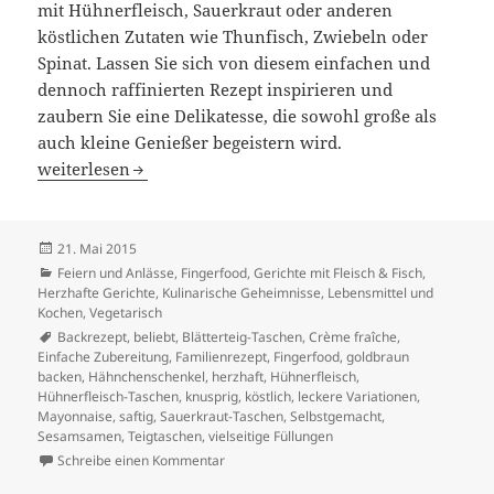
mit Hühnerfleisch, Sauerkraut oder anderen
köstlichen Zutaten wie Thunfisch, Zwiebeln oder
Spinat. Lassen Sie sich von diesem einfachen und
dennoch raffinierten Rezept inspirieren und
zaubern Sie eine Delikatesse, die sowohl große als
auch kleine Genießer begeistern wird.
Knusprige Hühnerfleisch- und Sauerkraut-Taschen: Ein G
weiterlesen
Veröffentlicht
21. Mai 2015
am
Kategorien
Feiern und Anlässe
,
Fingerfood
,
Gerichte mit Fleisch & Fisch
,
Herzhafte Gerichte
,
Kulinarische Geheimnisse
,
Lebensmittel und
Kochen
,
Vegetarisch
Schlagwörter
Backrezept
,
beliebt
,
Blätterteig-Taschen
,
Crème fraîche
,
Einfache Zubereitung
,
Familienrezept
,
Fingerfood
,
goldbraun
backen
,
Hähnchenschenkel
,
herzhaft
,
Hühnerfleisch
,
Hühnerfleisch-Taschen
,
knusprig
,
köstlich
,
leckere Variationen
,
Mayonnaise
,
saftig
,
Sauerkraut-Taschen
,
Selbstgemacht
,
Sesamsamen
,
Teigtaschen
,
vielseitige Füllungen
zu Knusprige Hühnerfleisch- und Sauerkraut
Schreibe einen Kommentar