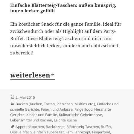
Einfache Blätterteig-Taschen: außen knusprig,
innen lecker gefüllt
Ein köstlicher Snack für die ganze Familie, ideal für
zwischendurch oder als Highlight auf dem Party-
Buffet. Diese Blätterteig-Taschen sind nicht nur
unwiderstehlich lecker, sondern auch blitzschnell
zubereitet!
Blätterteig mit Schnittlauch, Käse 
weiterlesen
Veröffentlicht
2. Mai 2015
am
Kategorien
Backen (Kuchen, Torten, Plätzchen, Muffins etc.)
,
Einfache und
schnelle Gerichte
,
Feiern und Anlässe
,
Fingerfood
,
Herzhafte
Gerichte
,
Kinder und Familie
,
Kulinarische Geheimnisse
,
Lebensmittel und Kochen
,
Leichte Küche
Schlagwörter
Appetithäppchen
,
Backrezept
,
Blätterteig-Taschen
,
Buffet
,
Dips
,
einfach
,
einfach zubereitet
,
Familienrezept
,
Fingerfood
,