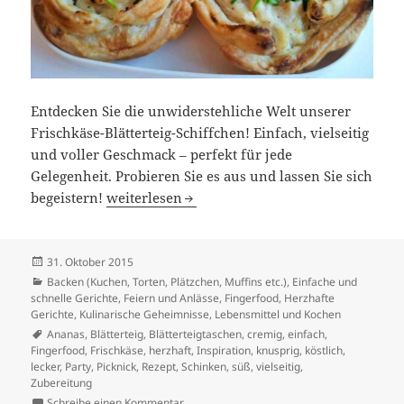
Entdecken Sie die unwiderstehliche Welt unserer
Frischkäse-Blätterteig-Schiffchen! Einfach, vielseitig
und voller Geschmack – perfekt für jede
Gelegenheit. Probieren Sie es aus und lassen Sie sich
Frischkäse-Blätterteig-Schiffchen
begeistern!
weiterlesen
Veröffentlicht
31. Oktober 2015
am
Kategorien
Backen (Kuchen, Torten, Plätzchen, Muffins etc.)
,
Einfache und
schnelle Gerichte
,
Feiern und Anlässe
,
Fingerfood
,
Herzhafte
Gerichte
,
Kulinarische Geheimnisse
,
Lebensmittel und Kochen
Schlagwörter
Ananas
,
Blätterteig
,
Blätterteigtaschen
,
cremig
,
einfach
,
Fingerfood
,
Frischkäse
,
herzhaft
,
Inspiration
,
knusprig
,
köstlich
,
lecker
,
Party
,
Picknick
,
Rezept
,
Schinken
,
süß
,
vielseitig
,
Zubereitung
zu Frischkäse-Blätterteig-Schiffchen
Schreibe einen Kommentar