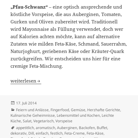
„Pfau-Schwanz“
– eine optisch ansprechende und
köstliche Vorspeise, die aus Auberginen, Tomaten,
Gurken und Oliven zubereitet wird. Traditionell
wird Mayonnaise als Füllung verwendet, doch wer
auf Kalorien achten möchte, kann auf alternative
Zutaten wie milden Feta-Käse, Schmand, Sauerrahm,
Naturjoghurt, geriebenen Käse oder Kräuter-Quark
zurückgreifen. Wir entscheiden uns hier für eine
cremige Feta-Mischung.
Vorspeise „Pfau-Schwanz“
weiterlesen
Veröffentlicht
17. Juli 2014
am
Kategorien
Feiern und Anlässe
,
Fingerfood
,
Gemüse
,
Herzhafte Gerichte
,
Kulinarische Geheimnisse
,
Lebensmittel und Kochen
,
Leichte
Küche
,
Salat
,
Vegetarisch
,
Vorspeise
Schlagwörter
appetitlich
,
aromatisch
,
Auberginen
,
Backofen
,
Buffet
,
dekorativ
,
Dill
,
einfach
,
festlich
,
Feta-Creme
,
Feta-Käse
,