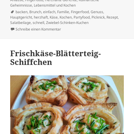
Geheimnisse
,
Lebensmittel und Kochen
Schlagwörter
backen
,
Brunch
,
einfach
,
Familie
,
Fingerfood
,
Genuss
,
Hauptgericht
,
herzhaft
,
Käse
,
Kochen
,
Partyfood
,
Picknick
,
Rezept
,
Salatbeilage
,
schnell
,
Zwiebel-Schinken-Kuchen
zu Goldbrauner Zwiebel-Schinken-Kuchen m
Schreibe einen Kommentar
Frischkäse-Blätterteig-
Schiffchen