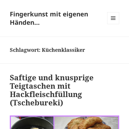
Fingerkunst mit eigenen
Händen…
MENÜ
UND
WIDGETS
Schlagwort:
Küchenklassiker
Saftige und knusprige
Teigtaschen mit
Hackfleischfüllung
(Tschebureki)