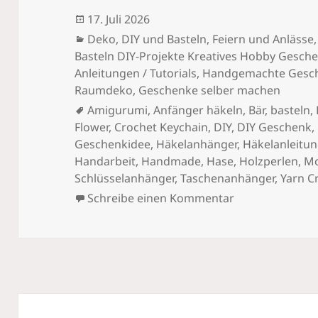
Veröffentlicht
17. Juli 2026
am
Kategorien
Deko
,
DIY und Basteln
,
Feiern und Anlässe
Basteln DIY-Projekte Kreatives Hobby Gesche
Anleitungen / Tutorials
,
Handgemachte Gesc
Raumdeko, Geschenke selber machen
Schlagwörter
Amigurumi
,
Anfänger häkeln
,
Bär
,
basteln
,
Flower
,
Crochet Keychain
,
DIY
,
DIY Geschenk
,
Geschenkidee
,
Häkelanhänger
,
Häkelanleitu
Handarbeit
,
Handmade
,
Hase
,
Holzperlen
,
Mo
Schlüsselanhänger
,
Taschenanhänger
,
Yarn C
zu Niedlicher 
Schreibe einen Kommentar