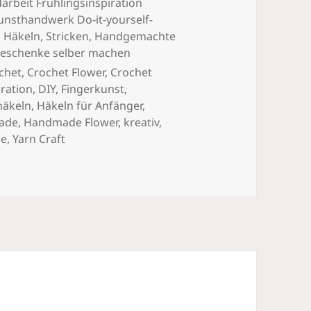
beit Frühlingsinspiration
unsthandwerk Do-it-yourself-
,
Häkeln, Stricken
,
Handgemachte
eschenke selber machen
chet
,
Crochet Flower
,
Crochet
ration
,
DIY
,
Fingerkunst
,
häkeln
,
Häkeln für Anfänger
,
ade
,
Handmade Flower
,
kreativ
,
le
,
Yarn Craft
ose