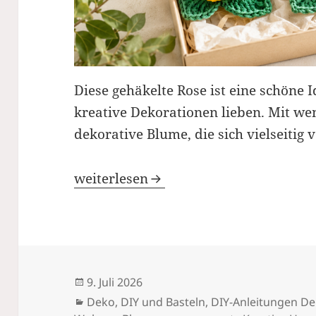
Diese gehäkelte Rose ist eine schöne I
kreative Dekorationen lieben. Mit we
dekorative Blume, die sich vielseitig 
Gehäkelte Rose
weiterlesen
Veröffentlicht
9. Juli 2026
am
Kategorien
Deko
,
DIY und Basteln
,
DIY-Anleitungen De