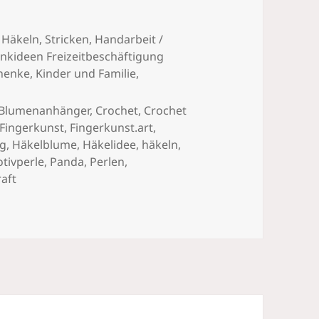
,
Häkeln, Stricken
,
Handarbeit /
nkideen Freizeitbeschäftigung
henke
,
Kinder und Familie
,
Blumenanhänger
,
Crochet
,
Crochet
Fingerkunst
,
Fingerkunst.art
,
ng
,
Häkelblume
,
Häkelidee
,
häkeln
,
tivperle
,
Panda
,
Perlen
,
raft
Häkelanhänger mit Perlen