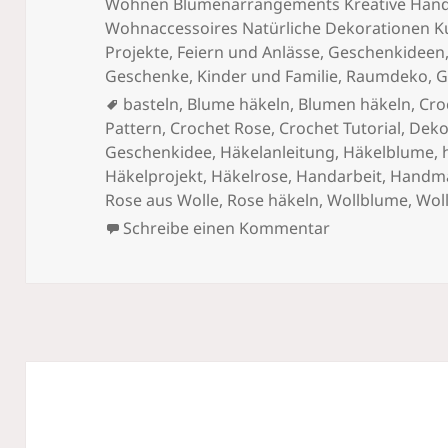
Wohnen Blumenarrangements Kreative Handar
Wohnaccessoires Natürliche Dekorationen K
Projekte
,
Feiern und Anlässe
,
Geschenkideen
Geschenke
,
Kinder und Familie
,
Raumdeko, G
Schlagwörter
basteln
,
Blume häkeln
,
Blumen häkeln
,
Cro
Pattern
,
Crochet Rose
,
Crochet Tutorial
,
Deko
Geschenkidee
,
Häkelanleitung
,
Häkelblume
,
Häkelprojekt
,
Häkelrose
,
Handarbeit
,
Handm
Rose aus Wolle
,
Rose häkeln
,
Wollblume
,
Wol
zu Gehäkelte R
Schreibe einen Kommentar