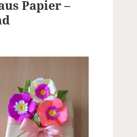
us Papier –
nd