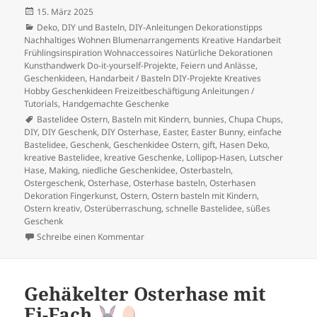
Veröffentlicht
15. März 2025
am
Kategorien
Deko
,
DIY und Basteln
,
DIY-Anleitungen Dekorationstipps
Nachhaltiges Wohnen Blumenarrangements Kreative Handarbeit
Frühlingsinspiration Wohnaccessoires Natürliche Dekorationen
Kunsthandwerk Do-it-yourself-Projekte
,
Feiern und Anlässe
,
Geschenkideen
,
Handarbeit / Basteln DIY-Projekte Kreatives
Hobby Geschenkideen Freizeitbeschäftigung Anleitungen /
Tutorials
,
Handgemachte Geschenke
Schlagwörter
Bastelidee Ostern
,
Basteln mit Kindern
,
bunnies
,
Chupa Chups
,
DIY
,
DIY Geschenk
,
DIY Osterhase
,
Easter
,
Easter Bunny
,
einfache
Bastelidee
,
Geschenk
,
Geschenkidee Ostern
,
gift
,
Hasen Deko
,
kreative Bastelidee
,
kreative Geschenke
,
Lollipop-Hasen
,
Lutscher
Hase
,
Making
,
niedliche Geschenkidee
,
Osterbasteln
,
Ostergeschenk
,
Osterhase
,
Osterhase basteln
,
Osterhasen
Dekoration Fingerkunst
,
Ostern
,
Ostern basteln mit Kindern
,
Ostern kreativ
,
Osterüberraschung
,
schnelle Bastelidee
,
süßes
Geschenk
zu DIY Lutscher-Hase – Süße Bastelidee für
Schreibe einen Kommentar
Gehäkelter Osterhase mit
Ei-Fach