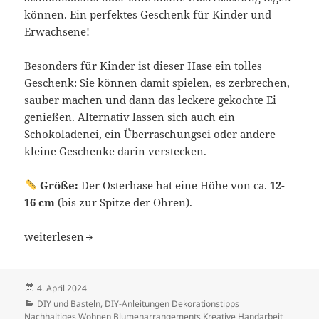
können. Ein perfektes Geschenk für Kinder und
Erwachsene!
Besonders für Kinder ist dieser Hase ein tolles
Geschenk: Sie können damit spielen, es zerbrechen,
sauber machen und dann das leckere gekochte Ei
genießen. Alternativ lassen sich auch ein
Schokoladenei, ein Überraschungsei oder andere
kleine Geschenke darin verstecken.
Größe:
Der Osterhase hat eine Höhe von ca.
12-
16 cm
(bis zur Spitze der Ohren).
Gehäkelter Osterhase mit Ei-Fach
weiterlesen
Veröffentlicht
4. April 2024
am
Kategorien
DIY und Basteln
,
DIY-Anleitungen Dekorationstipps
Nachhaltiges Wohnen Blumenarrangements Kreative Handarbeit