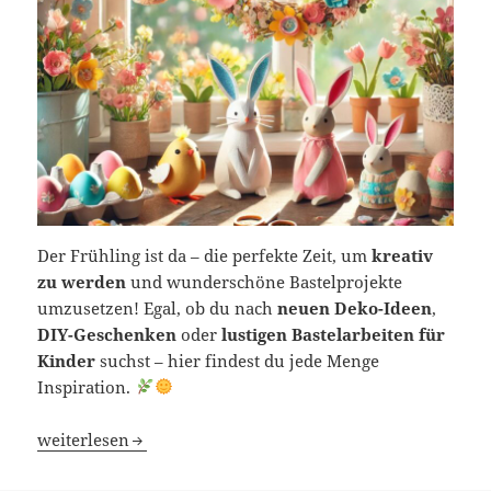
Der Frühling ist da – die perfekte Zeit, um
kreativ
zu werden
und wunderschöne Bastelprojekte
umzusetzen! Egal, ob du nach
neuen Deko-Ideen
,
DIY-Geschenken
oder
lustigen Bastelarbeiten für
Kinder
suchst – hier findest du jede Menge
Inspiration.
Frühlingshafte Bastelideen – Kreative Inspiration auf F
weiterlesen