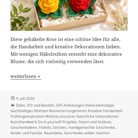
Diese gehäkelte Rose ist eine schöne Idee für alle,
die Handarbeit und kreative Dekorationen lieben.
Mit wenigen Häkelreihen entsteht eine dekorative
Blume, die sich vielseitig verwenden lässt.
Gehäkelte Rose
weiterlesen
Veröffentlicht
9. Juli 2026
am
Kategorien
Deko
,
DIY und Basteln
,
DIY-Anleitungen Dekorationstipps
Nachhaltiges Wohnen Blumenarrangements Kreative Handarbeit
Frühlingsinspiration Wohnaccessoires Natürliche Dekorationen
Kunsthandwerk Do-it-yourself-Projekte
,
Feiern und Anlässe
,
Geschenkideen
,
Häkeln, Stricken
,
Handgemachte Geschenke
,
Kinder und Familie
,
Raumdeko, Geschenke selber machen