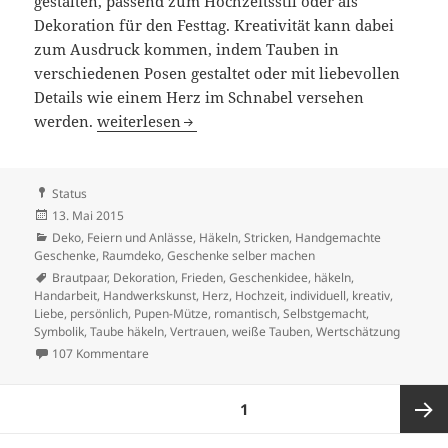
gestalten, passend zum Hochzeitsstil oder als
Dekoration für den Festtag. Kreativität kann dabei
zum Ausdruck kommen, indem Tauben in
verschiedenen Posen gestaltet oder mit liebevollen
Details wie einem Herz im Schnabel versehen
Weiße Tauben häkeln: Symbol der Liebe und des
werden.
weiterlesen
Format
Status
Veröffentlicht
13. Mai 2015
am
Kategorien
Deko
,
Feiern und Anlässe
,
Häkeln, Stricken
,
Handgemachte
Geschenke
,
Raumdeko, Geschenke selber machen
Schlagwörter
Brautpaar
,
Dekoration
,
Frieden
,
Geschenkidee
,
häkeln
,
Handarbeit
,
Handwerkskunst
,
Herz
,
Hochzeit
,
individuell
,
kreativ
,
Liebe
,
persönlich
,
Pupen-Mütze
,
romantisch
,
Selbstgemacht
,
Symbolik
,
Taube häkeln
,
Vertrauen
,
weiße Tauben
,
Wertschätzung
zu Weiße Tauben häkeln: Symbol der Liebe und des F
107 Kommentare
Beitragsnavigation
SEITE
1