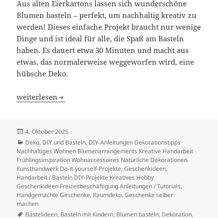
Aus alten Eierkartons lassen sich wunderschöne
Blumen basteln – perfekt, um nachhaltig kreativ zu
werden! Dieses einfache Projekt braucht nur wenige
Dinge und ist ideal für alle, die Spaß am Basteln
haben. Es dauert etwa 30 Minuten und macht aus
etwas, das normalerweise weggeworfen wird, eine
hübsche Deko.
Einfaches DIY: Blumen aus Eierkartons basteln
weiterlesen
Veröffentlicht
4. Oktober 2025
am
Kategorien
Deko
,
DIY und Basteln
,
DIY-Anleitungen Dekorationstipps
Nachhaltiges Wohnen Blumenarrangements Kreative Handarbeit
Frühlingsinspiration Wohnaccessoires Natürliche Dekorationen
Kunsthandwerk Do-it-yourself-Projekte
,
Geschenkideen
,
Handarbeit / Basteln DIY-Projekte Kreatives Hobby
Geschenkideen Freizeitbeschäftigung Anleitungen / Tutorials
,
Handgemachte Geschenke
,
Raumdeko, Geschenke selber
machen
Schlagwörter
Bastelideen
,
Basteln mit Kindern
,
Blumen basteln
,
Dekoration
,