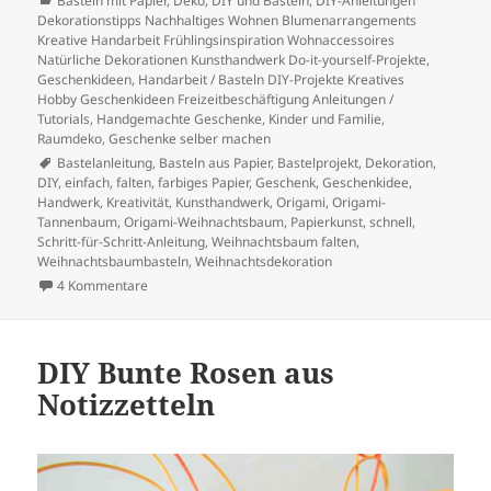
Basteln mit Papier
,
Deko
,
DIY und Basteln
,
DIY-Anleitungen
Dekorationstipps Nachhaltiges Wohnen Blumenarrangements
Kreative Handarbeit Frühlingsinspiration Wohnaccessoires
Natürliche Dekorationen Kunsthandwerk Do-it-yourself-Projekte
,
Geschenkideen
,
Handarbeit / Basteln DIY-Projekte Kreatives
Hobby Geschenkideen Freizeitbeschäftigung Anleitungen /
Tutorials
,
Handgemachte Geschenke
,
Kinder und Familie
,
Raumdeko, Geschenke selber machen
Schlagwörter
Bastelanleitung
,
Basteln aus Papier
,
Bastelprojekt
,
Dekoration
,
DIY
,
einfach
,
falten
,
farbiges Papier
,
Geschenk
,
Geschenkidee
,
Handwerk
,
Kreativität
,
Kunsthandwerk
,
Origami
,
Origami-
Tannenbaum
,
Origami-Weihnachtsbaum
,
Papierkunst
,
schnell
,
Schritt-für-Schritt-Anleitung
,
Weihnachtsbaum falten
,
Weihnachtsbaumbasteln
,
Weihnachtsdekoration
zu Zauberhafte Weihnachts-Bäumchen: Kinderleicht Selb
4 Kommentare
DIY Bunte Rosen aus
Notizzetteln