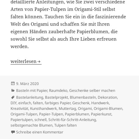
detaillierte Anleitungen, wie Sie zwei verschiedene
Arten von Papier-Tulpen im Origami-Stil selbst
falten können. Tauchen Sie ein in die faszinierende
Welt des Origami und schaffen Sie mit Ihren
eigenen Händen zauberhafte Papierblumen, die
sowohl Sie selbst als auch Ihre Lieben erfreuen
werden.
Papier-Tulpen selbst falten: Origami-Anleitungen
weiterlesen
Veröffentlicht
9. März 2020
am
Kategorien
Basteln mit Papier
,
Raumdeko, Geschenke selber machen
Schlagwörter
Bastelanleitung
,
Bastelprojekt
,
Blumenbasteln
,
Dekoration
,
DIY
,
einfach
,
falten
,
farbiges Papier
,
Geschenk
,
Handwerk
,
Kreativität
,
Kunsthandwerk
,
Muttertag
,
Origami
,
Origami-Blumen
,
Origami-Tulpen
,
Papier-Tulpen
,
Papierblumen
,
Papierkunst
,
Papiertulpen
,
schnell
,
Schritt-für-Schritt-Anleitung
,
selbstgemachte Blumen
,
Tulpen falten
zu Papier-Tulpen selbst falten: Origami-Anl
Schreibe einen Kommentar