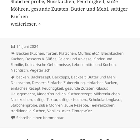
Stäbchenprobe, Nusskuchen, Feuchtigkeit, süße
Möhren, gesunde Zutaten, Butter und Mehl, saftiger
Kuchen
Schneller und köstlicher Möhrenkuchen zum Nachbacke
weiterlesen
Veröffentlicht
14. Juni 2024
am
Kategorien
Backen (Kuchen, Torten, Plätzchen, Muffins etc.)
,
Blechkuchen,
Kuchen
,
Desserts & Süßes
,
Feiern und Anlässe
,
Kinder und
Familie
,
Kulinarische Geheimnisse
,
Lebensmittel und Kochen
,
Nachtisch
,
Vegetarisch
Schlagwörter
backen
,
Backrezept
,
Backtipps
,
Backzeit
,
Butter und Mehl
,
Dekoration
,
Dessert
,
Einfache Zubereitung
,
einfaches Backen
,
einfaches Rezept
,
Feuchtigkeit
,
gesunde Zutaten
,
Glasur
,
Hausgemacht
,
Kinderfreundlich
,
Kuchenrezept
,
Möhrenkuchen
,
Nusskuchen
,
saftige Textur
,
saftiger Kuchen.
,
Schokoladenglasur
,
Stäbchenprobe
,
süße Möhren
,
süße Rezepte
,
Teekränzchen
,
traditionelle Kuchen
,
Vanillezucker
,
Zimtgewürz
zu Schneller und köstlicher Möhrenkuchen
Schreibe einen Kommentar