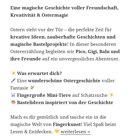
Eine magische Geschichte voller Freundschaft,
Kreativität & Ostermagie
Ostern steht vor der Tür – die perfekte Zeit für
kreative Ideen, zauberhafte Geschichten und
magische Bastelprojekte
! In dieser besonderen
Ostererzählung begleiten wir
Pico, Gigi, Balu und
ihre Freunde
auf ein unvergessliches Abenteuer.
Was erwartet dich?
Eine
wunderschöne Ostergeschichte
voller
Fantasie
Fingergroße Mini-Tiere
auf Schatzsuche
Bastelideen inspiriert von der Geschichte
Mach es dir gemütlich und tauche ein in die
magische Welt von
Fingerkunst
! Viel Spaß beim
Das Osterabenteuer der Mini-Tie
Lesen & Entdecken.
weiterlesen