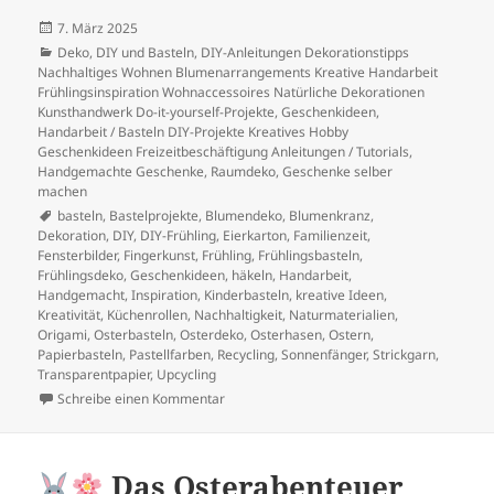
Veröffentlicht
7. März 2025
am
Kategorien
Deko
,
DIY und Basteln
,
DIY-Anleitungen Dekorationstipps
Nachhaltiges Wohnen Blumenarrangements Kreative Handarbeit
Frühlingsinspiration Wohnaccessoires Natürliche Dekorationen
Kunsthandwerk Do-it-yourself-Projekte
,
Geschenkideen
,
Handarbeit / Basteln DIY-Projekte Kreatives Hobby
Geschenkideen Freizeitbeschäftigung Anleitungen / Tutorials
,
Handgemachte Geschenke
,
Raumdeko, Geschenke selber
machen
Schlagwörter
basteln
,
Bastelprojekte
,
Blumendeko
,
Blumenkranz
,
Dekoration
,
DIY
,
DIY-Frühling
,
Eierkarton
,
Familienzeit
,
Fensterbilder
,
Fingerkunst
,
Frühling
,
Frühlingsbasteln
,
Frühlingsdeko
,
Geschenkideen
,
häkeln
,
Handarbeit
,
Handgemacht
,
Inspiration
,
Kinderbasteln
,
kreative Ideen
,
Kreativität
,
Küchenrollen
,
Nachhaltigkeit
,
Naturmaterialien
,
Origami
,
Osterbasteln
,
Osterdeko
,
Osterhasen
,
Ostern
,
Papierbasteln
,
Pastellfarben
,
Recycling
,
Sonnenfänger
,
Strickgarn
,
Transparentpapier
,
Upcycling
zu
Frühlingshafte Bastelideen – Kreative In
Schreibe einen Kommentar
Das Osterabenteuer