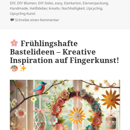
DIY
,
DIY Blumen
,
DIY Deko
,
easy
,
Eierkarton
,
Eierverpackung
,
Handmade
,
Heißkleber
,
kreativ
,
Nachhaltigkeit
,
Upcycling
,
Upcycling Kunst
zu Einfaches DIY: Blumen aus Eierkartons b
Schreibe einen Kommentar
Frühlingshafte
Bastelideen – Kreative
Inspiration auf Fingerkunst!