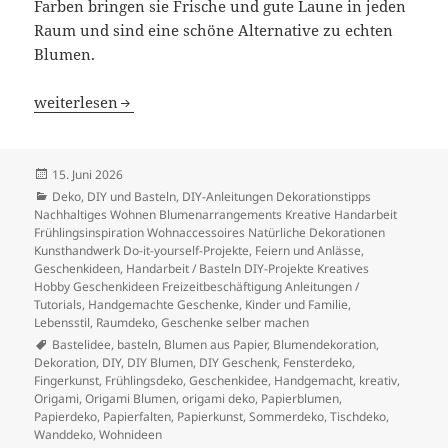
Farben bringen sie Frische und gute Laune in jeden
Raum und sind eine schöne Alternative zu echten
Blumen.
Origami-Blumen aus Papier – kreative Deko- und Gesche
weiterlesen
Veröffentlicht
15. Juni 2026
am
Kategorien
Deko
,
DIY und Basteln
,
DIY-Anleitungen Dekorationstipps
Nachhaltiges Wohnen Blumenarrangements Kreative Handarbeit
Frühlingsinspiration Wohnaccessoires Natürliche Dekorationen
Kunsthandwerk Do-it-yourself-Projekte
,
Feiern und Anlässe
,
Geschenkideen
,
Handarbeit / Basteln DIY-Projekte Kreatives
Hobby Geschenkideen Freizeitbeschäftigung Anleitungen /
Tutorials
,
Handgemachte Geschenke
,
Kinder und Familie
,
Lebensstil
,
Raumdeko, Geschenke selber machen
Schlagwörter
Bastelidee
,
basteln
,
Blumen aus Papier
,
Blumendekoration
,
Dekoration
,
DIY
,
DIY Blumen
,
DIY Geschenk
,
Fensterdeko
,
Fingerkunst
,
Frühlingsdeko
,
Geschenkidee
,
Handgemacht
,
kreativ
,
Origami
,
Origami Blumen
,
origami deko
,
Papierblumen
,
Papierdeko
,
Papierfalten
,
Papierkunst
,
Sommerdeko
,
Tischdeko
,
Wanddeko
,
Wohnideen