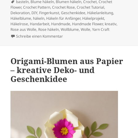
Schlagwörter
basteln
,
Blume häkeln
,
Blumen häkeln
,
Crochet
,
Crochet
Flower
,
Crochet Pattern
,
Crochet Rose
,
Crochet Tutorial
,
Dekoration
,
DIY
,
Fingerkunst
,
Geschenkidee
,
Häkelanleitung
,
Häkelblume
,
häkeln
,
Häkeln für Anfänger
,
Häkelprojekt
,
Häkelrose
,
Handarbeit
,
Handmade
,
Handmade Flower
,
kreativ
,
Rose aus Wolle
,
Rose häkeln
,
Wollblume
,
Wolle
,
Yarn Craft
zu Gehäkelte Rose
Schreibe einen Kommentar
Origami-Blumen aus Papier
– kreative Deko- und
Geschenkidee