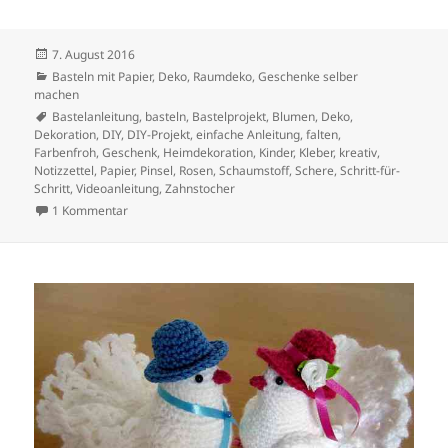
Veröffentlicht
7. August 2016
am
Kategorien
Basteln mit Papier
,
Deko
,
Raumdeko, Geschenke selber
machen
Schlagwörter
Bastelanleitung
,
basteln
,
Bastelprojekt
,
Blumen
,
Deko
,
Dekoration
,
DIY
,
DIY-Projekt
,
einfache Anleitung
,
falten
,
Farbenfroh
,
Geschenk
,
Heimdekoration
,
Kinder
,
Kleber
,
kreativ
,
Notizzettel
,
Papier
,
Pinsel
,
Rosen
,
Schaumstoff
,
Schere
,
Schritt-für-
Schritt
,
Videoanleitung
,
Zahnstocher
zu DIY Bunte Rosen aus Notizzetteln
1 Kommentar