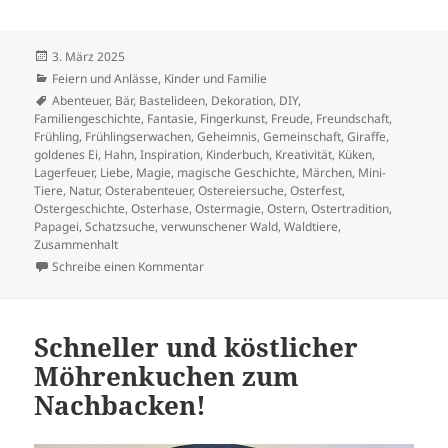
Veröffentlicht
3. März 2025
am
Kategorien
Feiern und Anlässe
,
Kinder und Familie
Schlagwörter
Abenteuer
,
Bär
,
Bastelideen
,
Dekoration
,
DIY
,
Familiengeschichte
,
Fantasie
,
Fingerkunst
,
Freude
,
Freundschaft
,
Frühling
,
Frühlingserwachen
,
Geheimnis
,
Gemeinschaft
,
Giraffe
,
goldenes Ei
,
Hahn
,
Inspiration
,
Kinderbuch
,
Kreativität
,
Küken
,
Lagerfeuer
,
Liebe
,
Magie
,
magische Geschichte
,
Märchen
,
Mini-
Tiere
,
Natur
,
Osterabenteuer
,
Ostereiersuche
,
Osterfest
,
Ostergeschichte
,
Osterhase
,
Ostermagie
,
Ostern
,
Ostertradition
,
Papagei
,
Schatzsuche
,
verwunschener Wald
,
Waldtiere
,
Zusammenhalt
zu
Das Osterabenteuer der Mini-Tiere
Schreibe einen Kommentar
Schneller und köstlicher
Möhrenkuchen zum
Nachbacken!