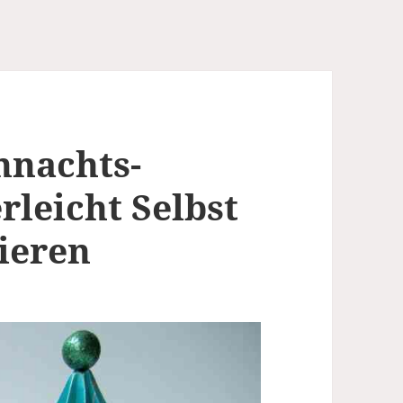
hnachts-
leicht Selbst
ieren