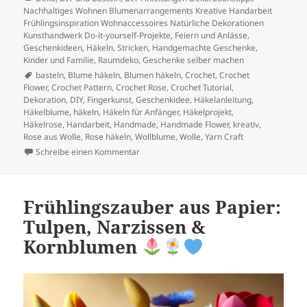
Nachhaltiges Wohnen Blumenarrangements Kreative Handarbeit
Frühlingsinspiration Wohnaccessoires Natürliche Dekorationen
Kunsthandwerk Do-it-yourself-Projekte
,
Feiern und Anlässe
,
Geschenkideen
,
Häkeln, Stricken
,
Handgemachte Geschenke
,
Kinder und Familie
,
Raumdeko, Geschenke selber machen
Schlagwörter
basteln
,
Blume häkeln
,
Blumen häkeln
,
Crochet
,
Crochet
Flower
,
Crochet Pattern
,
Crochet Rose
,
Crochet Tutorial
,
Dekoration
,
DIY
,
Fingerkunst
,
Geschenkidee
,
Häkelanleitung
,
Häkelblume
,
häkeln
,
Häkeln für Anfänger
,
Häkelprojekt
,
Häkelrose
,
Handarbeit
,
Handmade
,
Handmade Flower
,
kreativ
,
Rose aus Wolle
,
Rose häkeln
,
Wollblume
,
Wolle
,
Yarn Craft
zu Gehäkelte Rose
Schreibe einen Kommentar
Frühlingszauber aus Papier:
Tulpen, Narzissen &
Kornblumen