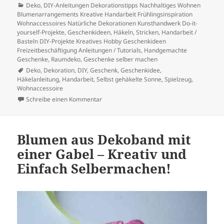
am
Kategorien
Deko
,
DIY-Anleitungen Dekorationstipps Nachhaltiges Wohnen
Blumenarrangements Kreative Handarbeit Frühlingsinspiration
Wohnaccessoires Natürliche Dekorationen Kunsthandwerk Do-it-
yourself-Projekte
,
Geschenkideen
,
Häkeln, Stricken
,
Handarbeit /
Basteln DIY-Projekte Kreatives Hobby Geschenkideen
Freizeitbeschäftigung Anleitungen / Tutorials
,
Handgemachte
Geschenke
,
Raumdeko, Geschenke selber machen
Schlagwörter
Deko
,
Dekoration
,
DIY
,
Geschenk
,
Geschenkidee
,
Häkelanleitung
,
Handarbeit
,
Selbst gehäkelte Sonne
,
Spielzeug
,
Wohnaccessoire
zu Häkelanleitung: Sonne für jedes Zuhause
Schreibe einen Kommentar
Blumen aus Dekoband mit
einer Gabel – Kreativ und
Einfach Selbermachen!