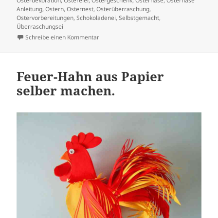
Osterdekoration
,
Ostereier
,
Ostergeschenk
,
Osterhase
,
Osterhase
Anleitung
,
Ostern
,
Osternest
,
Osterüberraschung
,
Ostervorbereitungen
,
Schokoladenei
,
Selbstgemacht
,
Überraschungsei
zu Gehäkelter Osterhase mit Ei-Fach
Schreibe einen Kommentar
Feuer-Hahn aus Papier
selber machen.