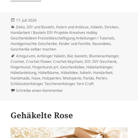
Veröffentlicht
17. Juli 2026
am
Kategorien
Deko
,
DIY und Basteln
,
Feiern und Anlässe
,
Häkeln, Stricken
,
Handarbeit / Basteln DIY-Projekte Kreatives Hobby
Geschenkideen Freizeitbeschäftigung Anleitungen / Tutorials
,
Handgemachte Geschenke
,
Kinder und Familie
,
Raumdeko,
Geschenke selber machen
Schlagwörter
Amigurumi
,
Anfänger häkeln
,
Bär
,
basteln
,
Blumenanhänger
,
Crochet
,
Crochet Flower
,
Crochet Keychain
,
DIY
,
DIY Geschenk
,
Fingerkunst
,
Fingerkunst.art
,
Geschenkidee
,
Häkelanhänger
,
Häkelanleitung
,
Häkelblume
,
Häkelidee
,
häkeln
,
Handarbeit
,
Handmade
,
Hase
,
Holzperlen
,
Motivperle
,
Panda
,
Perlen
,
Schlüsselanhänger
,
Taschenanhänger
,
Yarn Craft
zu Niedlicher Häkelanhänger mit Perlen
Schreibe einen Kommentar
Gehäkelte Rose