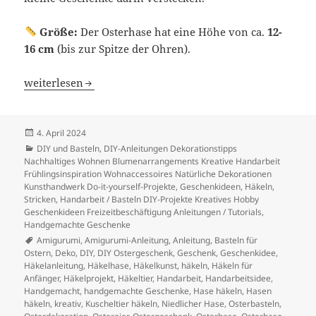
Größe:
Der Osterhase hat eine Höhe von ca.
12-
16 cm
(bis zur Spitze der Ohren).
Gehäkelter Osterhase mit Ei-Fach
weiterlesen
Veröffentlicht
4. April 2024
am
Kategorien
DIY und Basteln
,
DIY-Anleitungen Dekorationstipps
Nachhaltiges Wohnen Blumenarrangements Kreative Handarbeit
Frühlingsinspiration Wohnaccessoires Natürliche Dekorationen
Kunsthandwerk Do-it-yourself-Projekte
,
Geschenkideen
,
Häkeln,
Stricken
,
Handarbeit / Basteln DIY-Projekte Kreatives Hobby
Geschenkideen Freizeitbeschäftigung Anleitungen / Tutorials
,
Handgemachte Geschenke
Schlagwörter
Amigurumi
,
Amigurumi-Anleitung
,
Anleitung
,
Basteln für
Ostern
,
Deko
,
DIY
,
DIY Ostergeschenk
,
Geschenk
,
Geschenkidee
,
Häkelanleitung
,
Häkelhase
,
Häkelkunst
,
häkeln
,
Häkeln für
Anfänger
,
Häkelprojekt
,
Häkeltier
,
Handarbeit
,
Handarbeitsidee
,
Handgemacht
,
handgemachte Geschenke
,
Hase häkeln
,
Hasen
häkeln
,
kreativ
,
Kuscheltier häkeln
,
Niedlicher Hase
,
Osterbasteln
,