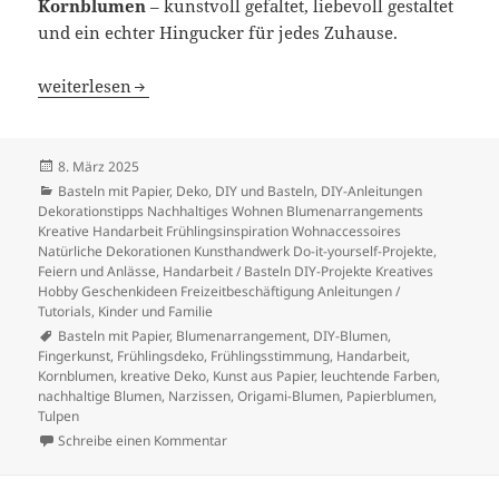
Kornblumen
– kunstvoll gefaltet, liebevoll gestaltet
und ein echter Hingucker für jedes Zuhause.
Frühlingszauber aus Papier: Tulpen, Narzissen & Korn
weiterlesen
Veröffentlicht
8. März 2025
am
Kategorien
Basteln mit Papier
,
Deko
,
DIY und Basteln
,
DIY-Anleitungen
Dekorationstipps Nachhaltiges Wohnen Blumenarrangements
Kreative Handarbeit Frühlingsinspiration Wohnaccessoires
Natürliche Dekorationen Kunsthandwerk Do-it-yourself-Projekte
,
Feiern und Anlässe
,
Handarbeit / Basteln DIY-Projekte Kreatives
Hobby Geschenkideen Freizeitbeschäftigung Anleitungen /
Tutorials
,
Kinder und Familie
Schlagwörter
Basteln mit Papier
,
Blumenarrangement
,
DIY-Blumen
,
Fingerkunst
,
Frühlingsdeko
,
Frühlingsstimmung
,
Handarbeit
,
Kornblumen
,
kreative Deko
,
Kunst aus Papier
,
leuchtende Farben
,
nachhaltige Blumen
,
Narzissen
,
Origami-Blumen
,
Papierblumen
,
Tulpen
zu Frühlingszauber aus Papier: Tulpen, Na
Schreibe einen Kommentar