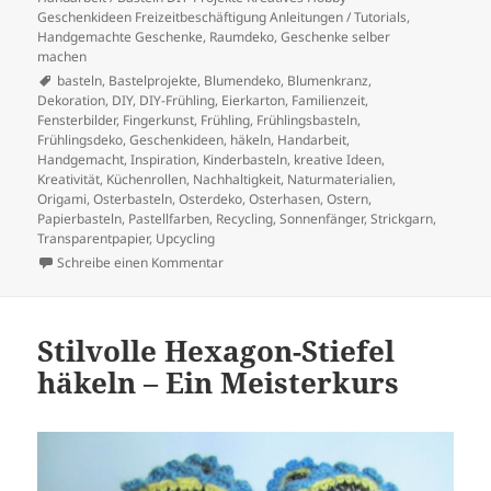
Geschenkideen Freizeitbeschäftigung Anleitungen / Tutorials
,
Handgemachte Geschenke
,
Raumdeko, Geschenke selber
machen
Schlagwörter
basteln
,
Bastelprojekte
,
Blumendeko
,
Blumenkranz
,
Dekoration
,
DIY
,
DIY-Frühling
,
Eierkarton
,
Familienzeit
,
Fensterbilder
,
Fingerkunst
,
Frühling
,
Frühlingsbasteln
,
Frühlingsdeko
,
Geschenkideen
,
häkeln
,
Handarbeit
,
Handgemacht
,
Inspiration
,
Kinderbasteln
,
kreative Ideen
,
Kreativität
,
Küchenrollen
,
Nachhaltigkeit
,
Naturmaterialien
,
Origami
,
Osterbasteln
,
Osterdeko
,
Osterhasen
,
Ostern
,
Papierbasteln
,
Pastellfarben
,
Recycling
,
Sonnenfänger
,
Strickgarn
,
Transparentpapier
,
Upcycling
zu
Frühlingshafte Bastelideen – Kreative In
Schreibe einen Kommentar
Stilvolle Hexagon-Stiefel
häkeln – Ein Meisterkurs