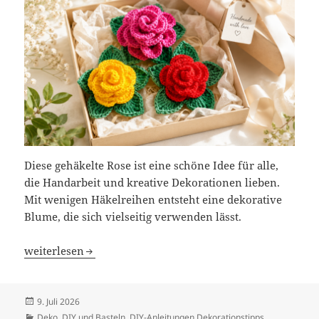
Diese gehäkelte Rose ist eine schöne Idee für alle,
die Handarbeit und kreative Dekorationen lieben.
Mit wenigen Häkelreihen entsteht eine dekorative
Blume, die sich vielseitig verwenden lässt.
Gehäkelte Rose
weiterlesen
Veröffentlicht
9. Juli 2026
am
Kategorien
Deko
,
DIY und Basteln
,
DIY-Anleitungen Dekorationstipps