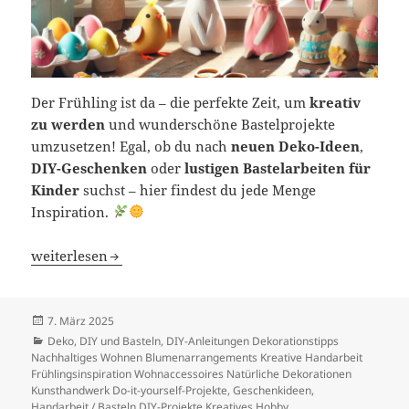
Der Frühling ist da – die perfekte Zeit, um
kreativ
zu werden
und wunderschöne Bastelprojekte
umzusetzen! Egal, ob du nach
neuen Deko-Ideen
,
DIY-Geschenken
oder
lustigen Bastelarbeiten für
Kinder
suchst – hier findest du jede Menge
Inspiration.
Frühlingshafte Bastelideen – Kreative Inspiration auf F
weiterlesen
Veröffentlicht
7. März 2025
am
Kategorien
Deko
,
DIY und Basteln
,
DIY-Anleitungen Dekorationstipps
Nachhaltiges Wohnen Blumenarrangements Kreative Handarbeit
Frühlingsinspiration Wohnaccessoires Natürliche Dekorationen
Kunsthandwerk Do-it-yourself-Projekte
,
Geschenkideen
,
Handarbeit / Basteln DIY-Projekte Kreatives Hobby