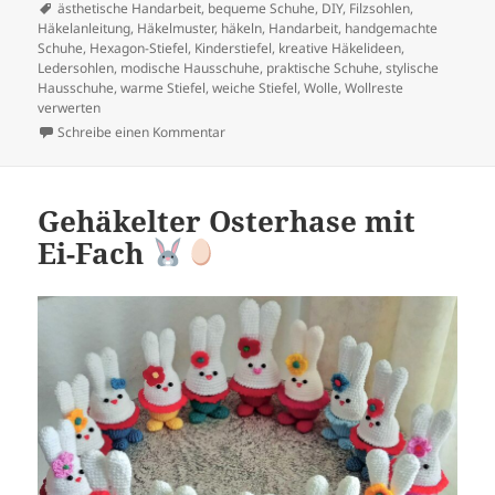
Schlagwörter
ästhetische Handarbeit
,
bequeme Schuhe
,
DIY
,
Filzsohlen
,
Häkelanleitung
,
Häkelmuster
,
häkeln
,
Handarbeit
,
handgemachte
Schuhe
,
Hexagon-Stiefel
,
Kinderstiefel
,
kreative Häkelideen
,
Ledersohlen
,
modische Hausschuhe
,
praktische Schuhe
,
stylische
Hausschuhe
,
warme Stiefel
,
weiche Stiefel
,
Wolle
,
Wollreste
verwerten
zu Stilvolle Hexagon-Stiefel häkeln – Ein Me
Schreibe einen Kommentar
Gehäkelter Osterhase mit
Ei-Fach