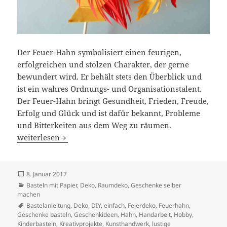
Der Feuer-Hahn symbolisiert einen feurigen,
erfolgreichen und stolzen Charakter, der gerne
bewundert wird. Er behält stets den Überblick und
ist ein wahres Ordnungs- und Organisationstalent.
Der Feuer-Hahn bringt Gesundheit, Frieden, Freude,
Erfolg und Glück und ist dafür bekannt, Probleme
und Bitterkeiten aus dem Weg zu räumen.
Feuer-Hahn aus Papier selber machen.
weiterlesen
Veröffentlicht
8. Januar 2017
am
Kategorien
Basteln mit Papier
,
Deko
,
Raumdeko, Geschenke selber
machen
Schlagwörter
Bastelanleitung
,
Deko
,
DIY
,
einfach
,
Feierdeko
,
Feuerhahn
,
Geschenke basteln
,
Geschenkideen
,
Hahn
,
Handarbeit
,
Hobby
,
Kinderbasteln
,
Kreativprojekte
,
Kunsthandwerk
,
lustige