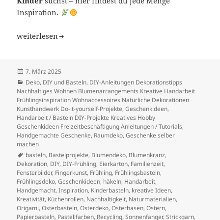
Kinder
suchst – hier findest du jede Menge
Inspiration.
Frühlingshafte Bastelideen – Kreative Inspiration auf F
weiterlesen
Veröffentlicht
7. März 2025
am
Kategorien
Deko
,
DIY und Basteln
,
DIY-Anleitungen Dekorationstipps
Nachhaltiges Wohnen Blumenarrangements Kreative Handarbeit
Frühlingsinspiration Wohnaccessoires Natürliche Dekorationen
Kunsthandwerk Do-it-yourself-Projekte
,
Geschenkideen
,
Handarbeit / Basteln DIY-Projekte Kreatives Hobby
Geschenkideen Freizeitbeschäftigung Anleitungen / Tutorials
,
Handgemachte Geschenke
,
Raumdeko, Geschenke selber
machen
Schlagwörter
basteln
,
Bastelprojekte
,
Blumendeko
,
Blumenkranz
,
Dekoration
,
DIY
,
DIY-Frühling
,
Eierkarton
,
Familienzeit
,
Fensterbilder
,
Fingerkunst
,
Frühling
,
Frühlingsbasteln
,
Frühlingsdeko
,
Geschenkideen
,
häkeln
,
Handarbeit
,
Handgemacht
,
Inspiration
,
Kinderbasteln
,
kreative Ideen
,
Kreativität
,
Küchenrollen
,
Nachhaltigkeit
,
Naturmaterialien
,
Origami
,
Osterbasteln
,
Osterdeko
,
Osterhasen
,
Ostern
,
Papierbasteln
,
Pastellfarben
,
Recycling
,
Sonnenfänger
,
Strickgarn
,