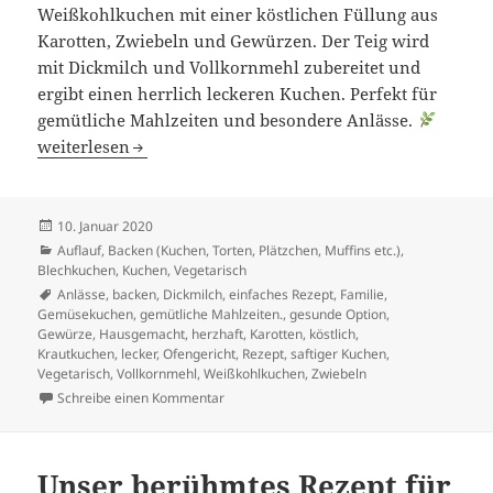
Weißkohlkuchen mit einer köstlichen Füllung aus
Karotten, Zwiebeln und Gewürzen. Der Teig wird
mit Dickmilch und Vollkornmehl zubereitet und
ergibt einen herrlich leckeren Kuchen. Perfekt für
gemütliche Mahlzeiten und besondere Anlässe.
Saftiger Weißkohlkuchen
weiterlesen
Veröffentlicht
10. Januar 2020
am
Kategorien
Auflauf
,
Backen (Kuchen, Torten, Plätzchen, Muffins etc.)
,
Blechkuchen, Kuchen
,
Vegetarisch
Schlagwörter
Anlässe
,
backen
,
Dickmilch
,
einfaches Rezept
,
Familie
,
Gemüsekuchen
,
gemütliche Mahlzeiten.
,
gesunde Option
,
Gewürze
,
Hausgemacht
,
herzhaft
,
Karotten
,
köstlich
,
Krautkuchen
,
lecker
,
Ofengericht
,
Rezept
,
saftiger Kuchen
,
Vegetarisch
,
Vollkornmehl
,
Weißkohlkuchen
,
Zwiebeln
zu Saftiger Weißkohlkuchen
Schreibe einen Kommentar
Unser berühmtes Rezept für