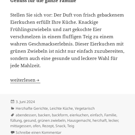
Genuss für die ganze Familie
Stellen Sie sich vor: Der Duft von frisch gebackenem
Eierkuchen erfüllt Ihre Küche. Knackige
Frühlingszwiebeln und zart gekochte Eier
verschmelzen in einem fluffigen Teig zu einem
wahren Geschmackserlebnis. Dieser Eierkuchen mit
grünen Zwiebeln ist nicht nur einfach zuzubereiten,
sondern auch eine gesunde und leckere Wahl für
jede Mahlzeit.
Eierkuchen mit grünen Zwiebeln.
weiterlesen
Veröffentlicht
3. Juni 2024
am
Kategorien
Herzhafte Gerichte
,
Leichte Küche
,
Vegetarisch
Schlagwörter
abendessen
,
backen
,
backform
,
eierkuchen
,
einfach
,
Familie
,
füllung
,
gesund
,
grünen zwiebeln
,
Hausgemacht
,
herzhaft
,
lecker
,
mittagessen
,
ofen
,
Rezept
,
Snack
,
Teig
zu Eierkuchen mit grünen Zwiebeln.
Schreibe einen Kommentar