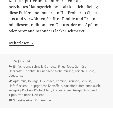
Kartoffelpuffer im Handumdrehen. Ob als
herzhaftes Hauptgericht oder als köstliche Beilage,
diese Puffer sind immer ein Hit. Probieren Sie es
aus und verwöhnen Sie Ihre Familie und Freunde
mit diesem traditionellen Genuss, der mit Apfelmus
oder Schmand besonders lecker schmeckt!
Knusprige Kartoffelpuffer – Einfaches Rezept für Perfekt
weiterlesen
Veröffentlicht
24. Juli 2014
am
Kategorien
Einfache und schnelle Gerichte
,
Fingerfood
,
Gemüse
,
Herzhafte Gerichte
,
Kulinarische Geheimnisse
,
Leichte Küche
,
Vegetarisch
Schlagwörter
Apfelmus
,
Beilage
,
Ei
,
einfach
,
Familie
,
Freunde
,
Genuss
,
Haferflocken
,
Hauptgericht
,
Kartoffeln
,
Kartoffelpuffer
,
Knoblauch
,
knusprig
,
Kochen
,
Küche
,
Mehl
,
Pfannkuchen
,
Rezept
,
Schmand
,
Tipps
,
traditionell
,
Zwiebel
zu Knusprige Kartoffelpuffer – Einfaches Rez
Schreibe einen Kommentar