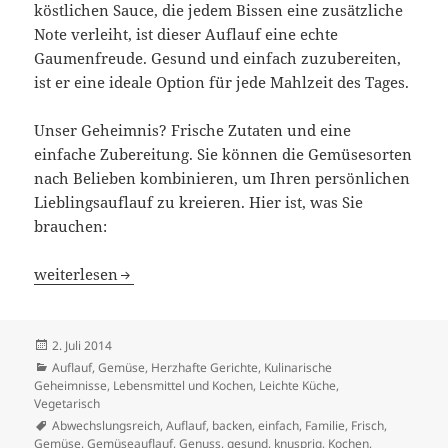
köstlichen Sauce, die jedem Bissen eine zusätzliche
Note verleiht, ist dieser Auflauf eine echte
Gaumenfreude. Gesund und einfach zuzubereiten,
ist er eine ideale Option für jede Mahlzeit des Tages.
Unser Geheimnis? Frische Zutaten und eine
einfache Zubereitung. Sie können die Gemüsesorten
nach Belieben kombinieren, um Ihren persönlichen
Lieblingsauflauf zu kreieren. Hier ist, was Sie
brauchen:
Knuspriger Gemüseauflauf: Ein Genuss für alle Sinne!
weiterlesen
Veröffentlicht
2. Juli 2014
am
Kategorien
Auflauf
,
Gemüse
,
Herzhafte Gerichte
,
Kulinarische
Geheimnisse
,
Lebensmittel und Kochen
,
Leichte Küche
,
Vegetarisch
Schlagwörter
Abwechslungsreich
,
Auflauf
,
backen
,
einfach
,
Familie
,
Frisch
,
Gemüse
,
Gemüseauflauf
,
Genuss
,
gesund
,
knusprig
,
Kochen
,