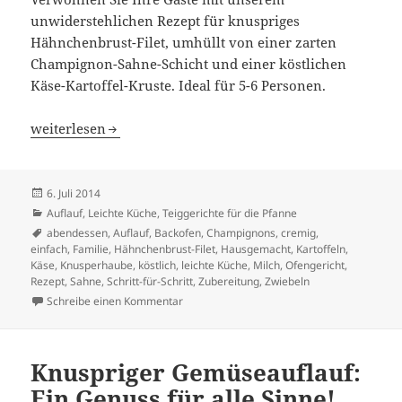
unwiderstehlichen Rezept für knuspriges
Hähnchenbrust-Filet, umhüllt von einer zarten
Champignon-Sahne-Schicht und einer köstlichen
Käse-Kartoffel-Kruste. Ideal für 5-6 Personen.
Knuspriges Hähnchenbrust-Filet mit Champignons
weiterlesen
Veröffentlicht
6. Juli 2014
am
Kategorien
Auflauf
,
Leichte Küche
,
Teiggerichte für die Pfanne
Schlagwörter
abendessen
,
Auflauf
,
Backofen
,
Champignons
,
cremig
,
einfach
,
Familie
,
Hähnchenbrust-Filet
,
Hausgemacht
,
Kartoffeln
,
Käse
,
Knusperhaube
,
köstlich
,
leichte Küche
,
Milch
,
Ofengericht
,
Rezept
,
Sahne
,
Schritt-für-Schritt
,
Zubereitung
,
Zwiebeln
zu Knuspriges Hähnchenbrust-Filet mit Ch
Schreibe einen Kommentar
Knuspriger Gemüseauflauf:
Ein Genuss für alle Sinne!