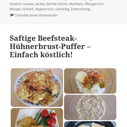
köstlich
,
kreativ
,
lecker
,
leichte Küche
,
Mahlzeit
,
Ofengericht
,
Rezept
,
schnell
,
Vegetarisch
,
vielseitig
,
Zubereitung
zu Knuspriger Gemüseauflauf: Ein Genuss fü
Schreibe einen Kommentar
Saftige Beefsteak-
Hühnerbrust-Puffer –
Einfach köstlich!