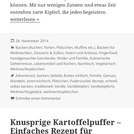
können. Mit nur wenigen Zutaten und etwas Zeit
entstehen zarte Kipferl, die jeden begeistern.
Unser berühmtes Rezept für Vanillekipferl – Perfekt für
weiterlesen
Veröffentlicht
28. November 2014
am
Kategorien
Backen (Kuchen, Torten, Plätzchen, Muffins etc.)
,
Backen für
Weihnachten
,
Desserts & Süßes
,
Feiern und Anlässe
,
Fingerfood
,
Handgemachte Geschenke
,
Kinder und Familie
,
Kulinarische
Geheimnisse
,
Lebensmittel und Kochen
,
Nachtisch
,
Vegetarisch
,
Weihnachtspläzchen
Schlagwörter
Adventszeit
,
backen
,
beliebt
,
Butter
,
einfach
,
Familie
,
Genuss
,
Mandeln
,
österreichisch
,
Plätzchen
,
Puderzucker
,
Rezept
,
schnell
,
selbst backen
,
traditionell
,
Vanille
,
Vanillekipferl
,
Vanillekipferln
,
Weihnachtsgebäck
,
weihnachtsplätzchen
zu Unser berühmtes Rezept für Vanillekipfer
Schreibe einen Kommentar
Knusprige Kartoffelpuffer –
Einfaches Rezept für