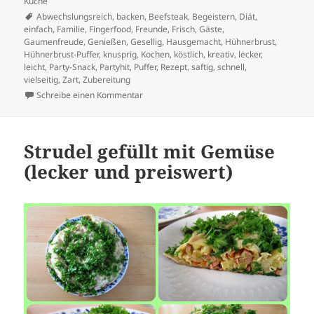
Küche
Schlagwörter
Abwechslungsreich
,
backen
,
Beefsteak
,
Begeistern
,
Diät
,
einfach
,
Familie
,
Fingerfood
,
Freunde
,
Frisch
,
Gäste
,
Gaumenfreude
,
Genießen
,
Gesellig
,
Hausgemacht
,
Hühnerbrust
,
Hühnerbrust-Puffer
,
knusprig
,
Kochen
,
köstlich
,
kreativ
,
lecker
,
leicht
,
Party-Snack
,
Partyhit
,
Puffer
,
Rezept
,
saftig
,
schnell
,
vielseitig
,
Zart
,
Zubereitung
zu Saftige Beefsteak-Hühnerbrust-Puffer – E
Schreibe einen Kommentar
Strudel gefüllt mit Gemüse
(lecker und preiswert)