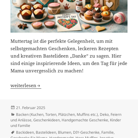
Muttertag ist die perfekte Gelegenheit, um mit
selbstgemachten Geschenken, leckeren Rezepten
und kreativen Bastelideen „Danke“ zu sagen. Hier
sind einige inspirierende Ideen, um den Tag für jede
Mama unvergesslich zu machen!
Kreative Ideen zum Muttertag
weiterlesen
Veröffentlicht
21. Februar 2025
am
Kategorien
Backen (Kuchen, Torten, Plätzchen, Muffins etc.)
,
Deko
,
Feiern
und Anlässe
,
Geschenkideen
,
Handgemachte Geschenke
,
Kinder
und Familie
Schlagwörter
Backideen
,
Bastelideen
,
Blumen
,
DIY-Geschenke
,
Familie
,
Geschenke für Mama
,
Handgemacht
,
Herz-Muffins
,
kreative