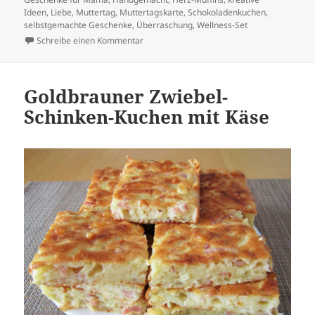
Ideen
,
Liebe
,
Muttertag
,
Muttertagskarte
,
Schokoladenkuchen
,
selbstgemachte Geschenke
,
Überraschung
,
Wellness-Set
zu Kreative Ideen zum Muttertag
Schreibe einen Kommentar
Goldbrauner Zwiebel-
Schinken-Kuchen mit Käse