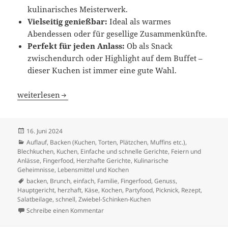
kulinarisches Meisterwerk.
Vielseitig genießbar:
Ideal als warmes
Abendessen oder für gesellige Zusammenkünfte.
Perfekt für jeden Anlass:
Ob als Snack
zwischendurch oder Highlight auf dem Buffet –
dieser Kuchen ist immer eine gute Wahl.
Goldbrauner Zwiebel-Schinken-Kuchen mit Käse
weiterlesen
Veröffentlicht
16. Juni 2024
am
Kategorien
Auflauf
,
Backen (Kuchen, Torten, Plätzchen, Muffins etc.)
,
Blechkuchen, Kuchen
,
Einfache und schnelle Gerichte
,
Feiern und
Anlässe
,
Fingerfood
,
Herzhafte Gerichte
,
Kulinarische
Geheimnisse
,
Lebensmittel und Kochen
Schlagwörter
backen
,
Brunch
,
einfach
,
Familie
,
Fingerfood
,
Genuss
,
Hauptgericht
,
herzhaft
,
Käse
,
Kochen
,
Partyfood
,
Picknick
,
Rezept
,
Salatbeilage
,
schnell
,
Zwiebel-Schinken-Kuchen
zu Goldbrauner Zwiebel-Schinken-Kuchen m
Schreibe einen Kommentar