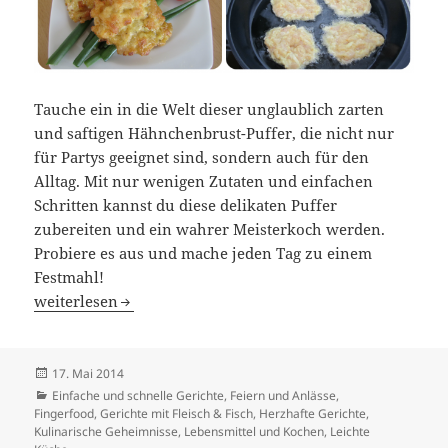
Tauche ein in die Welt dieser unglaublich zarten
und saftigen Hähnchenbrust-Puffer, die nicht nur
für Partys geeignet sind, sondern auch für den
Alltag. Mit nur wenigen Zutaten und einfachen
Schritten kannst du diese delikaten Puffer
zubereiten und ein wahrer Meisterkoch werden.
Probiere es aus und mache jeden Tag zu einem
Festmahl!
Saftige Beefsteak-Hühnerbrust-Puffer – Einfach köstlich!
weiterlesen
Veröffentlicht
17. Mai 2014
am
Kategorien
Einfache und schnelle Gerichte
,
Feiern und Anlässe
,
Fingerfood
,
Gerichte mit Fleisch & Fisch
,
Herzhafte Gerichte
,
Kulinarische Geheimnisse
,
Lebensmittel und Kochen
,
Leichte