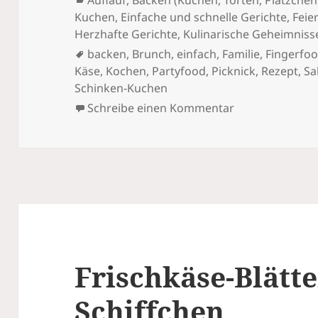
Auflauf
,
Backen (Kuchen, Torten, Plätzchen,
Kuchen
,
Einfache und schnelle Gerichte
,
Feie
Herzhafte Gerichte
,
Kulinarische Geheimniss
Schlagwörter
backen
,
Brunch
,
einfach
,
Familie
,
Fingerfo
Käse
,
Kochen
,
Partyfood
,
Picknick
,
Rezept
,
Sa
Schinken-Kuchen
zu Goldbrauner
Schreibe einen Kommentar
Frischkäse-Blätte
Schiffchen