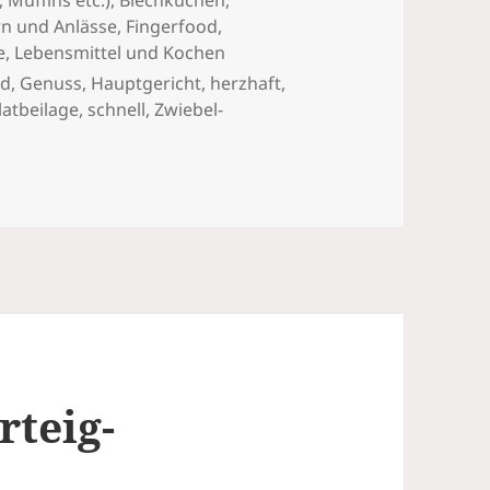
 Muffins etc.)
,
Blechkuchen,
rn und Anlässe
,
Fingerfood
,
e
,
Lebensmittel und Kochen
od
,
Genuss
,
Hauptgericht
,
herzhaft
,
latbeilage
,
schnell
,
Zwiebel-
 Zwiebel-Schinken-Kuchen mit Käse
rteig-