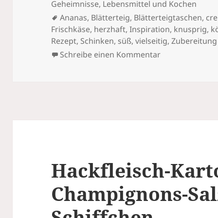
Geheimnisse
,
Lebensmittel und Kochen
Schlagwörter
Ananas
,
Blätterteig
,
Blätterteigtaschen
,
cr
Frischkäse
,
herzhaft
,
Inspiration
,
knusprig
,
k
Rezept
,
Schinken
,
süß
,
vielseitig
,
Zubereitung
zu Frischkäse-B
Schreibe einen Kommentar
Hackfleisch-Karto
Champignons-Sal
Schiffchen