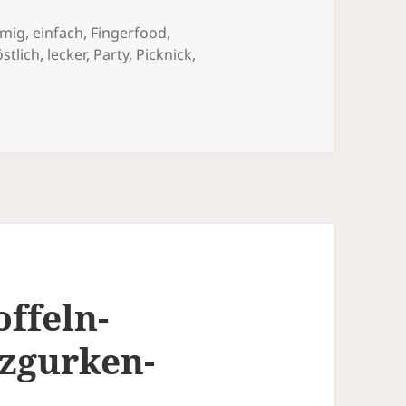
emig
,
einfach
,
Fingerfood
,
östlich
,
lecker
,
Party
,
Picknick
,
lätterteig-Schiffchen
ffeln-
zgurken-