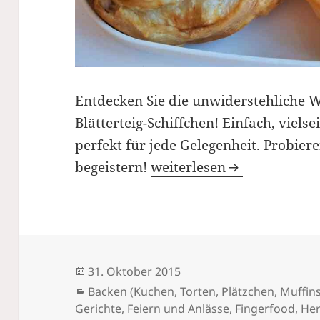
Entdecken Sie die unwiderstehliche W
Blätterteig-Schiffchen! Einfach, viels
perfekt für jede Gelegenheit. Probiere
Frischkäse-Blätterteig-Sch
begeistern!
weiterlesen
Veröffentlicht
31. Oktober 2015
am
Kategorien
Backen (Kuchen, Torten, Plätzchen, Muffins
Gerichte
,
Feiern und Anlässe
,
Fingerfood
,
Her