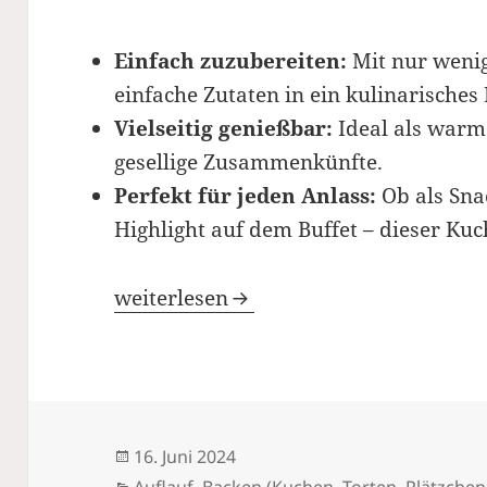
Einfach zuzubereiten:
Mit nur wenig
einfache Zutaten in ein kulinarisches
Vielseitig genießbar:
Ideal als warm
gesellige Zusammenkünfte.
Perfekt für jeden Anlass:
Ob als Sna
Highlight auf dem Buffet – dieser Kuc
Goldbrauner Zwiebel-Schinken-Kuche
weiterlesen
Veröffentlicht
16. Juni 2024
am
Kategorien