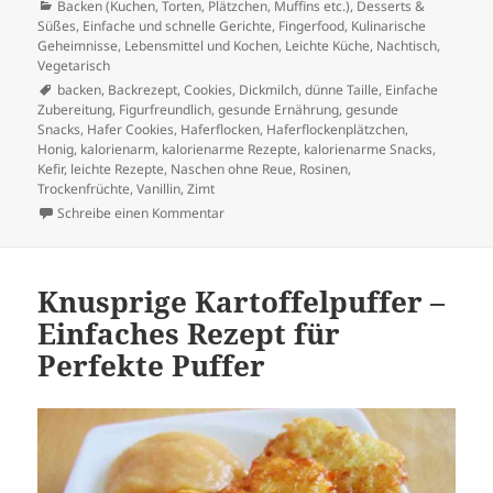
am
Kategorien
Backen (Kuchen, Torten, Plätzchen, Muffins etc.)
,
Desserts &
Süßes
,
Einfache und schnelle Gerichte
,
Fingerfood
,
Kulinarische
Geheimnisse
,
Lebensmittel und Kochen
,
Leichte Küche
,
Nachtisch
,
Vegetarisch
Schlagwörter
backen
,
Backrezept
,
Cookies
,
Dickmilch
,
dünne Taille
,
Einfache
Zubereitung
,
Figurfreundlich
,
gesunde Ernährung
,
gesunde
Snacks
,
Hafer Cookies
,
Haferflocken
,
Haferflockenplätzchen
,
Honig
,
kalorienarm
,
kalorienarme Rezepte
,
kalorienarme Snacks
,
Kefir
,
leichte Rezepte
,
Naschen ohne Reue
,
Rosinen
,
Trockenfrüchte
,
Vanillin
,
Zimt
zu Hafer Cookies für die Dünne Taille
Schreibe einen Kommentar
Knusprige Kartoffelpuffer –
Einfaches Rezept für
Perfekte Puffer