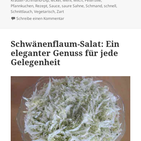
Kräuter-Schmand-Dip
,
lecker
,
Mehl
,
Milch
,
Petersilie
,
Pfannkuchen
,
Rezept
,
Sauce
,
saure Sahne
,
Schmand
,
schnell
,
Schnittlauch
,
Vegetarisch
,
Zart
zu Knusprige Kartoffel-Pfannkuchen mit Kno
Schreibe einen Kommentar
Schwänenflaum-Salat: Ein
eleganter Genuss für jede
Gelegenheit