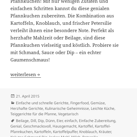
Pfannkuchen! Mit nur wenigen Zutaten und
einfachen Schritten kannst du diese genialen
Pfannkuchen zubereiten. Die Kombination aus
Kartoffeln, Knoblauch, und frischer Petersilie
verleiht ihnen eine besondere Note. Perfekt als
herzhafte Mahlzeit oder Beilage, sind diese
Pfannkuchen vielseitig und köstlich. Probiere sie
mit Schmand, Sauce oder Dip – ein echter
Gaumenschmaus!
Knusprige Kartoffel-Pfannkuchen mit Knoblauch und Pet
weiterlesen
Veröffentlicht
21. April 2015
am
Kategorien
Einfache und schnelle Gerichte
,
Fingerfood
,
Gemüse
,
Herzhafte Gerichte
,
Kulinarische Geheimnisse
,
Leichte Küche
,
Teiggerichte für die Pfanne
,
Vegetarisch
Schlagwörter
Beilage
,
Dill
,
Dip
,
Dünn
,
Eier
,
einfach
,
Einfache Zubereitung
,
Genial
,
Geschmacksvoll
,
Hausgemacht
,
Kartoffel
,
Kartoffel-
Pfannkuchen
,
Kartoffeln
,
Kartoffelpuffer
,
Knoblauch
,
Kräuter
,