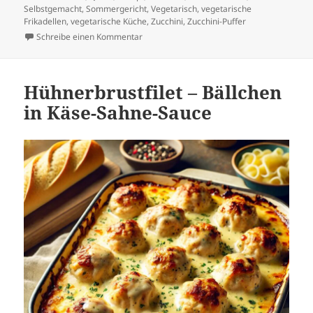
Selbstgemacht
,
Sommergericht
,
Vegetarisch
,
vegetarische
Frikadellen
,
vegetarische Küche
,
Zucchini
,
Zucchini-Puffer
zu Zucchini-Puffer Rezept
Schreibe einen Kommentar
Hühnerbrustfilet – Bällchen
in Käse-Sahne-Sauce