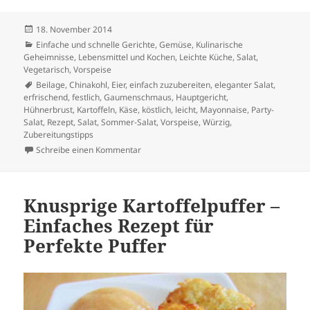
Veröffentlicht
18. November 2014
am
Kategorien
Einfache und schnelle Gerichte
,
Gemüse
,
Kulinarische
Geheimnisse
,
Lebensmittel und Kochen
,
Leichte Küche
,
Salat
,
Vegetarisch
,
Vorspeise
Schlagwörter
Beilage
,
Chinakohl
,
Eier
,
einfach zuzubereiten
,
eleganter Salat
,
erfrischend
,
festlich
,
Gaumenschmaus
,
Hauptgericht
,
Hühnerbrust
,
Kartoffeln
,
Käse
,
köstlich
,
leicht
,
Mayonnaise
,
Party-
Salat
,
Rezept
,
Salat
,
Sommer-Salat
,
Vorspeise
,
Würzig
,
Zubereitungstipps
zu Schwänenflaum-Salat: Ein eleganter Gen
Schreibe einen Kommentar
Knusprige Kartoffelpuffer –
Einfaches Rezept für
Perfekte Puffer