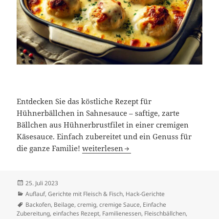
Entdecken Sie das köstliche Rezept für
Hühnerbällchen in Sahnesauce – saftige, zarte
Bällchen aus Hühnerbrustfilet in einer cremigen
Käsesauce. Einfach zubereitet und ein Genuss für
Hühnerbrustfilet – Bällchen in Käse-S
die ganze Familie!
weiterlesen
Veröffentlicht
25. Juli 2023
am
Kategorien
Auflauf
,
Gerichte mit Fleisch & Fisch
,
Hack-Gerichte
Schlagwörter
Backofen
,
Beilage
,
cremig
,
cremige Sauce
,
Einfache
Zubereitung
,
einfaches Rezept
,
Familienessen
,
Fleischbällchen
,