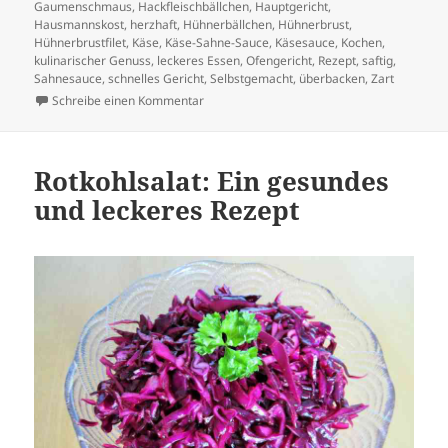
Gaumenschmaus
,
Hackfleischbällchen
,
Hauptgericht
,
Hausmannskost
,
herzhaft
,
Hühnerbällchen
,
Hühnerbrust
,
Hühnerbrustfilet
,
Käse
,
Käse-Sahne-Sauce
,
Käsesauce
,
Kochen
,
kulinarischer Genuss
,
leckeres Essen
,
Ofengericht
,
Rezept
,
saftig
,
Sahnesauce
,
schnelles Gericht
,
Selbstgemacht
,
überbacken
,
Zart
zu Hühnerbrustfilet – Bällchen in Käse-Sah
Schreibe einen Kommentar
Rotkohlsalat: Ein gesundes
und leckeres Rezept