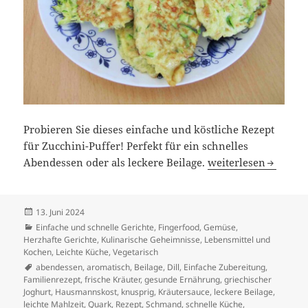
Probieren Sie dieses einfache und köstliche Rezept
für Zucchini-Puffer! Perfekt für ein schnelles
Zucchini-Puffer Rez
Abendessen oder als leckere Beilage.
weiterlesen
Veröffentlicht
13. Juni 2024
am
Kategorien
Einfache und schnelle Gerichte
,
Fingerfood
,
Gemüse
,
Herzhafte Gerichte
,
Kulinarische Geheimnisse
,
Lebensmittel und
Kochen
,
Leichte Küche
,
Vegetarisch
Schlagwörter
abendessen
,
aromatisch
,
Beilage
,
Dill
,
Einfache Zubereitung
,
Familienrezept
,
frische Kräuter
,
gesunde Ernährung
,
griechischer
Joghurt
,
Hausmannskost
,
knusprig
,
Kräutersauce
,
leckere Beilage
,
leichte Mahlzeit
,
Quark
,
Rezept
,
Schmand
,
schnelle Küche
,