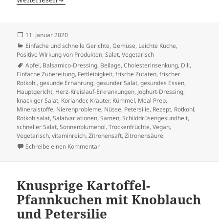
Veröffentlicht
11. Januar 2020
am
Kategorien
Einfache und schnelle Gerichte
,
Gemüse
,
Leichte Küche
,
Positive Wirkung von Produkten
,
Salat
,
Vegetarisch
Schlagwörter
Apfel
,
Balsamico-Dressing
,
Beilage
,
Cholesterinsenkung
,
Dill
,
Einfache Zubereitung
,
Fettleibigkeit
,
frische Zutaten
,
frischer
Rotkohl
,
gesunde Ernährung
,
gesunder Salat
,
gesundes Essen
,
Hauptgericht
,
Herz-Kreislauf-Erkrankungen
,
Joghurt-Dressing
,
knackiger Salat
,
Koriander
,
Kräuter
,
Kümmel
,
Meal Prep
,
Mineralstoffe
,
Nierenprobleme
,
Nüsse
,
Petersilie
,
Rezept
,
Rotkohl
,
Rotkohlsalat
,
Salatvariationen
,
Samen
,
Schilddrüsengesundheit
,
schneller Salat
,
Sonnenblumenöl
,
Trockenfrüchte
,
Vegan
,
Vegetarisch
,
vitaminreich
,
Zitronensaft
,
Zitronensäure
zu Rotkohlsalat: Ein gesundes und leckeres
Schreibe einen Kommentar
Knusprige Kartoffel-
Pfannkuchen mit Knoblauch
und Petersilie