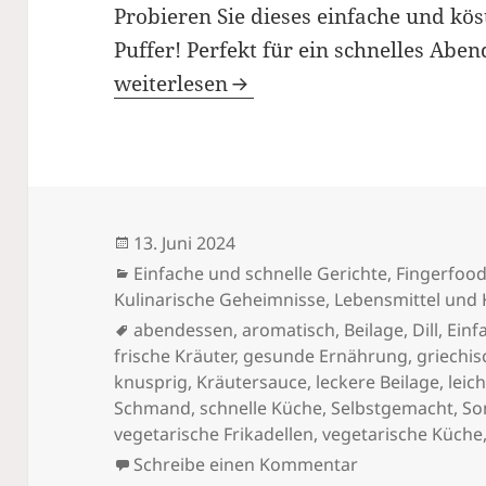
Probieren Sie dieses einfache und kös
Puffer! Perfekt für ein schnelles Aben
Zucchini-Puffer Rezept
weiterlesen
Veröffentlicht
13. Juni 2024
am
Kategorien
Einfache und schnelle Gerichte
,
Fingerfoo
Kulinarische Geheimnisse
,
Lebensmittel und
Schlagwörter
abendessen
,
aromatisch
,
Beilage
,
Dill
,
Einf
frische Kräuter
,
gesunde Ernährung
,
griechis
knusprig
,
Kräutersauce
,
leckere Beilage
,
leic
Schmand
,
schnelle Küche
,
Selbstgemacht
,
So
vegetarische Frikadellen
,
vegetarische Küche
zu Zucchini-Puf
Schreibe einen Kommentar