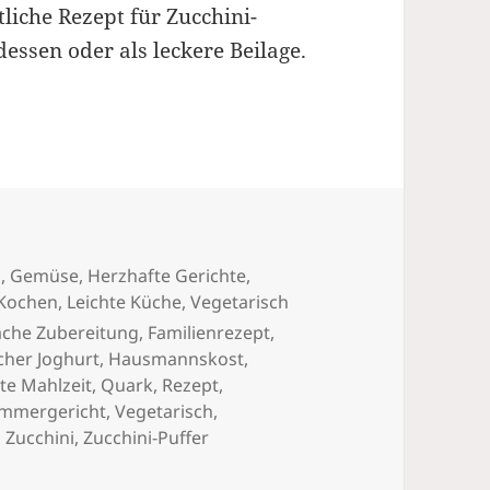
tliche Rezept für Zucchini-
dessen oder als leckere Beilage.
d
,
Gemüse
,
Herzhafte Gerichte
,
 Kochen
,
Leichte Küche
,
Vegetarisch
ache Zubereitung
,
Familienrezept
,
cher Joghurt
,
Hausmannskost
,
hte Mahlzeit
,
Quark
,
Rezept
,
mmergericht
,
Vegetarisch
,
,
Zucchini
,
Zucchini-Puffer
fer Rezept