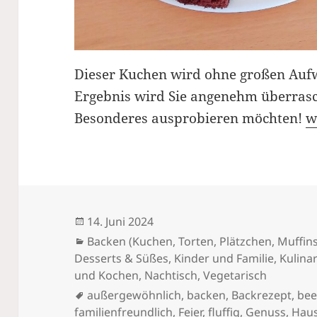
Dieser Kuchen wird ohne großen Aufw
Ergebnis wird Sie angenehm überrasch
A
Besonderes ausprobieren möchten!
w
Veröffentlicht
14. Juni 2024
am
Kategorien
Backen (Kuchen, Torten, Plätzchen, Muffins
Desserts & Süßes
,
Kinder und Familie
,
Kulina
und Kochen
,
Nachtisch
,
Vegetarisch
Schlagwörter
außergewöhnlich
,
backen
,
Backrezept
,
bee
familienfreundlich
,
Feier
,
fluffig
,
Genuss
,
Hau