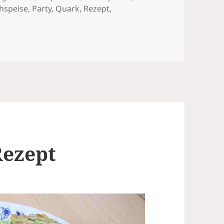
hspeise
,
Party
,
Quark
,
Rezept
,
licher und unglaublich leckerer Kuchen
Rezept