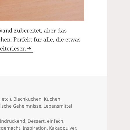
and zubereitet, aber das
en. Perfekt für alle, die etwas
ußergewöhnlicher und unglaublich leckerer Kuc
eiterlesen
 etc.)
,
Blechkuchen, Kuchen
,
rische Geheimnisse
,
Lebensmittel
indruckend
,
Dessert
,
einfach
,
sgemacht
,
Inspiration
,
Kakaopulver
,