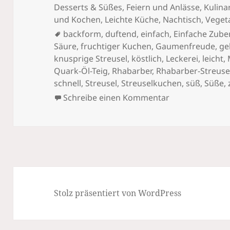
Desserts & Süßes
,
Feiern und Anlässe
,
Kulina
und Kochen
,
Leichte Küche
,
Nachtisch
,
Veget
Schlagwörter
backform
,
duftend
,
einfach
,
Einfache Zube
Säure
,
fruchtiger Kuchen
,
Gaumenfreude
,
ge
knusprige Streusel
,
köstlich
,
Leckerei
,
leicht
,
Quark-Öl-Teig
,
Rhabarber
,
Rhabarber-Streus
schnell
,
Streusel
,
Streuselkuchen
,
süß
,
Süße
,
zu Rhabarber-St
Schreibe einen Kommentar
Stolz präsentiert von WordPress