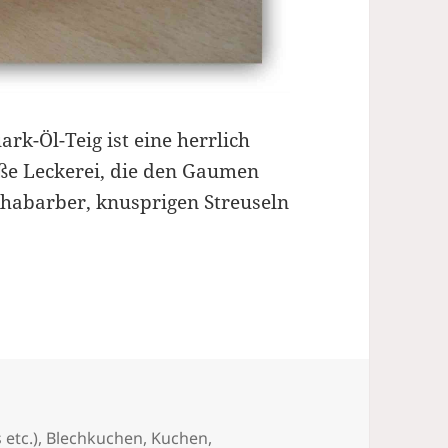
rk-Öl-Teig ist eine herrlich
üße Leckerei, die den Gaumen
Rhabarber, knusprigen Streuseln
hnell, lecker
 etc.)
,
Blechkuchen, Kuchen
,