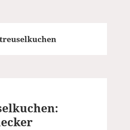
treuselkuchen
selkuchen:
lecker