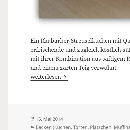
Ein Rhabarber-Streuselkuchen mit Qua
erfrischende und zugleich köstlich-s
mit ihrer Kombination aus saftigem 
und einem zarten Teig verwöhnt.
Rhabarber-Streuselkuchen: einfach, sc
weiterlesen
Veröffentlicht
15. Mai 2014
am
Kategorien
Backen (Kuchen, Torten, Plätzchen, Muffins