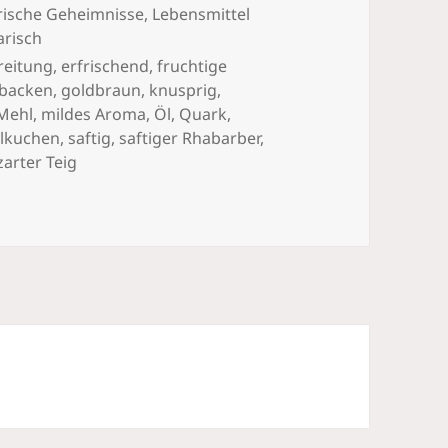
rische Geheimnisse
,
Lebensmittel
arisch
reitung
,
erfrischend
,
fruchtige
backen
,
goldbraun
,
knusprig
,
Mehl
,
mildes Aroma
,
Öl
,
Quark
,
elkuchen
,
saftig
,
saftiger Rhabarber
,
zarter Teig
reuselkuchen: einfach, schnell, lecker