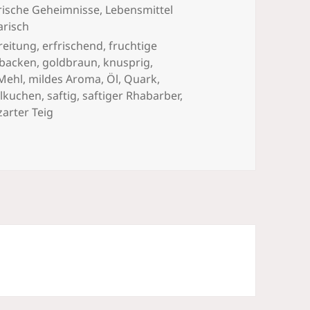
rische Geheimnisse
,
Lebensmittel
arisch
reitung
,
erfrischend
,
fruchtige
backen
,
goldbraun
,
knusprig
,
Mehl
,
mildes Aroma
,
Öl
,
Quark
,
elkuchen
,
saftig
,
saftiger Rhabarber
,
zarter Teig
reuselkuchen: einfach, schnell, lecker