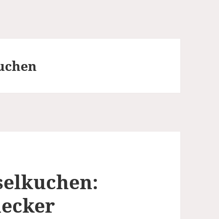
Kuchen
selkuchen:
lecker