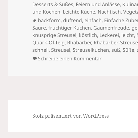
Desserts & Süßes
,
Feiern und Anlässe
,
Kulina
und Kochen
,
Leichte Küche
,
Nachtisch
,
Veget
Schlagwörter
backform
,
duftend
,
einfach
,
Einfache Zube
Säure
,
fruchtiger Kuchen
,
Gaumenfreude
,
ge
knusprige Streusel
,
köstlich
,
Leckerei
,
leicht
,
Quark-Öl-Teig
,
Rhabarber
,
Rhabarber-Streus
schnell
,
Streusel
,
Streuselkuchen
,
süß
,
Süße
,
zu Rhabarber-St
Schreibe einen Kommentar
Stolz präsentiert von WordPress