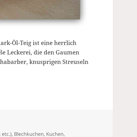
rk-Öl-Teig ist eine herrlich
üße Leckerei, die den Gaumen
Rhabarber, knusprigen Streuseln
hnell, lecker
 etc.)
,
Blechkuchen, Kuchen
,