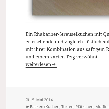
Ein Rhabarber-Streuselkuchen mit Qua
erfrischende und zugleich köstlich-s
mit ihrer Kombination aus saftigem 
und einem zarten Teig verwöhnt.
Rhabarber-Streuselkuchen: einfach, sc
weiterlesen
Veröffentlicht
15. Mai 2014
am
Kategorien
Backen (Kuchen, Torten, Plätzchen, Muffins