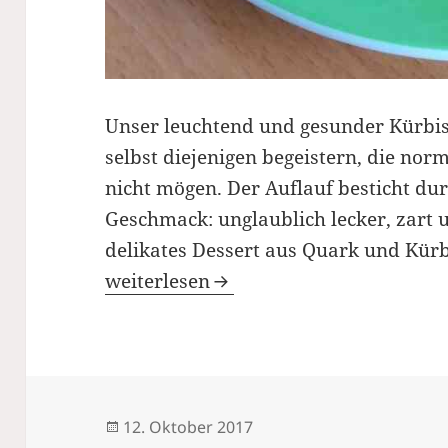
Unser leuchtend und gesunder Kürbi
selbst diejenigen begeistern, die no
nicht mögen. Der Auflauf besticht du
Geschmack: unglaublich lecker, zart u
delikates Dessert aus Quark und Kürbi
Köstliche Kürbis-Quark-Auflauf mit 
weiterlesen
Veröffentlicht
12. Oktober 2017