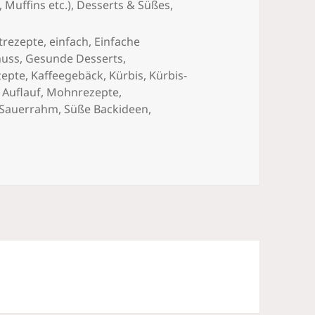
 Muffins etc.)
,
Desserts & Süßes
,
trezepte
,
einfach
,
Einfache
uss
,
Gesunde Desserts
,
zepte
,
Kaffeegebäck
,
Kürbis
,
Kürbis-
 Auflauf
,
Mohnrezepte
,
Sauerrahm
,
Süße Backideen
,
ürbis-Quark-Auflauf mit Mohn