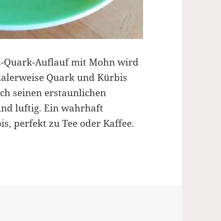
s-Quark-Auflauf mit Mohn wird
rmalerweise Quark und Kürbis
rch seinen erstaunlichen
nd luftig. Ein wahrhaft
s, perfekt zu Tee oder Kaffee.
Mohn