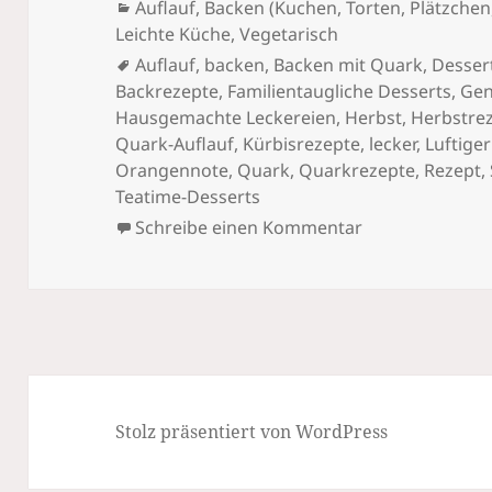
am
Kategorien
Auflauf
,
Backen (Kuchen, Torten, Plätzchen,
Leichte Küche
,
Vegetarisch
Schlagwörter
Auflauf
,
backen
,
Backen mit Quark
,
Desser
Backrezepte
,
Familientaugliche Desserts
,
Gen
Hausgemachte Leckereien
,
Herbst
,
Herbstre
Quark-Auflauf
,
Kürbisrezepte
,
lecker
,
Luftiger
Orangennote
,
Quark
,
Quarkrezepte
,
Rezept
,
Teatime-Desserts
zu Köstliche K
Schreibe einen Kommentar
Stolz präsentiert von WordPress