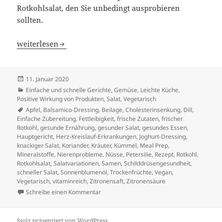
Rotkohlsalat, den Sie unbedingt ausprobieren
sollten.
Rotkohlsalat: Ein gesundes und leckeres Rezept
weiterlesen
Veröffentlicht
11. Januar 2020
am
Kategorien
Einfache und schnelle Gerichte
,
Gemüse
,
Leichte Küche
,
Positive Wirkung von Produkten
,
Salat
,
Vegetarisch
Schlagwörter
Apfel
,
Balsamico-Dressing
,
Beilage
,
Cholesterinsenkung
,
Dill
,
Einfache Zubereitung
,
Fettleibigkeit
,
frische Zutaten
,
frischer
Rotkohl
,
gesunde Ernährung
,
gesunder Salat
,
gesundes Essen
,
Hauptgericht
,
Herz-Kreislauf-Erkrankungen
,
Joghurt-Dressing
,
knackiger Salat
,
Koriander
,
Kräuter
,
Kümmel
,
Meal Prep
,
Mineralstoffe
,
Nierenprobleme
,
Nüsse
,
Petersilie
,
Rezept
,
Rotkohl
,
Rotkohlsalat
,
Salatvariationen
,
Samen
,
Schilddrüsengesundheit
,
schneller Salat
,
Sonnenblumenöl
,
Trockenfrüchte
,
Vegan
,
Vegetarisch
,
vitaminreich
,
Zitronensaft
,
Zitronensäure
zu Rotkohlsalat: Ein gesundes und leckeres
Schreibe einen Kommentar
Stolz präsentiert von WordPress