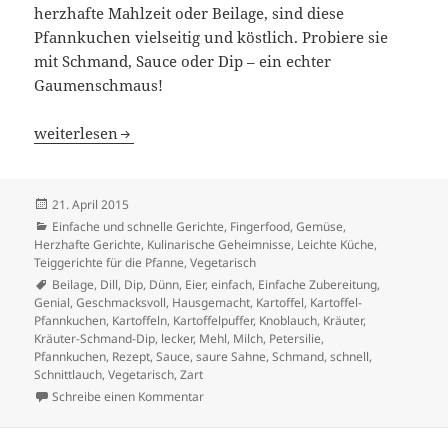
herzhafte Mahlzeit oder Beilage, sind diese
Pfannkuchen vielseitig und köstlich. Probiere sie
mit Schmand, Sauce oder Dip – ein echter
Gaumenschmaus!
Knusprige Kartoffel-Pfannkuchen mit Knoblauch und Pet
weiterlesen
Veröffentlicht
21. April 2015
am
Kategorien
Einfache und schnelle Gerichte
,
Fingerfood
,
Gemüse
,
Herzhafte Gerichte
,
Kulinarische Geheimnisse
,
Leichte Küche
,
Teiggerichte für die Pfanne
,
Vegetarisch
Schlagwörter
Beilage
,
Dill
,
Dip
,
Dünn
,
Eier
,
einfach
,
Einfache Zubereitung
,
Genial
,
Geschmacksvoll
,
Hausgemacht
,
Kartoffel
,
Kartoffel-
Pfannkuchen
,
Kartoffeln
,
Kartoffelpuffer
,
Knoblauch
,
Kräuter
,
Kräuter-Schmand-Dip
,
lecker
,
Mehl
,
Milch
,
Petersilie
,
Pfannkuchen
,
Rezept
,
Sauce
,
saure Sahne
,
Schmand
,
schnell
,
Schnittlauch
,
Vegetarisch
,
Zart
zu Knusprige Kartoffel-Pfannkuchen mit Kno
Schreibe einen Kommentar