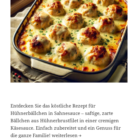
Entdecken Sie das köstliche Rezept für
Hühnerbällchen in Sahnesauce – saftige, zarte
Bällchen aus Hühnerbrustfilet in einer cremigen
Käsesauce. Einfach zubereitet und ein Genuss für
Hühnerbrustfilet – Bällchen in Käse-S
die ganze Familie!
weiterlesen