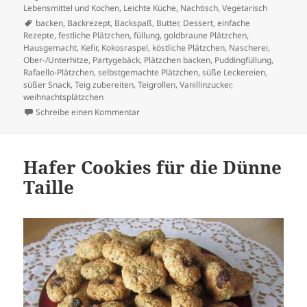
Lebensmittel und Kochen
,
Leichte Küche
,
Nachtisch
,
Vegetarisch
Schlagwörter
backen
,
Backrezept
,
Backspaß
,
Butter
,
Dessert
,
einfache
Rezepte
,
festliche Plätzchen
,
füllung
,
goldbraune Plätzchen
,
Hausgemacht
,
Kefir
,
Kokosraspel
,
köstliche Plätzchen
,
Nascherei
,
Ober-/Unterhitze
,
Partygebäck
,
Plätzchen backen
,
Puddingfüllung
,
Rafaello-Plätzchen
,
selbstgemachte Plätzchen
,
süße Leckereien
,
süßer Snack
,
Teig zubereiten
,
Teigrollen
,
Vanillinzucker
,
weihnachtsplätzchen
zu Himmlische Rafaello-Plätzchen – So einfa
Schreibe einen Kommentar
Hafer Cookies für die Dünne
Taille