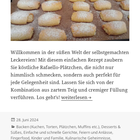
Willkommen in der süßen Welt der selbstgemachten
Leckereien! Mit diesem einfachen Rezept zaubern
Sie köstliche Rafaello-Plätzchen, die nicht nur
himmlisch schmecken, sondern auch perfekt für
jede Gelegenheit sind. Lassen Sie sich von der
Kombination aus zartem Teig und cremiger Füllung
Himmlische Rafaello-Plätzchen – So
verführen. Los geht’s!
weiterlesen
Veröffentlicht
28. Juni 2024
am
Kategorien
Backen (Kuchen, Torten, Plätzchen, Muffins etc.)
,
Desserts &
Süßes
,
Einfache und schnelle Gerichte
,
Feiern und Anlässe
,
Fingerfood
,
Kinder und Familie
,
Kulinarische Geheimnisse
,