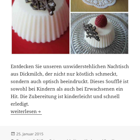
Entdecken Sie unseren unwiderstehlichen Nachtisch
aus Dickmilch, der nicht nur köstlich schmeckt,
sondern auch optisch beeindruckt. Dieses Soufflé ist
sowohl bei Kindern als auch bei Erwachsenen ein
Hit. Die Zubereitung ist kinderleicht und schnell
erledigt.
Verführerisches Nachtisch-Rezept mit Dickmilch: Soufflé
weiterlesen
Veröffentlicht
25. Januar 2015
am