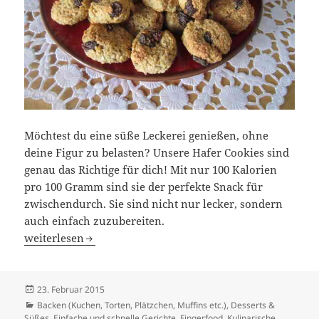
Möchtest du eine süße Leckerei genießen, ohne
deine Figur zu belasten? Unsere Hafer Cookies sind
genau das Richtige für dich! Mit nur 100 Kalorien
pro 100 Gramm sind sie der perfekte Snack für
zwischendurch. Sie sind nicht nur lecker, sondern
auch einfach zuzubereiten.
Hafer Cookies für die Dünne Taille
weiterlesen
Veröffentlicht
23. Februar 2015
am
Kategorien
Backen (Kuchen, Torten, Plätzchen, Muffins etc.)
,
Desserts &
Süßes
,
Einfache und schnelle Gerichte
,
Fingerfood
,
Kulinarische