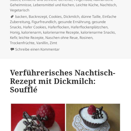
Geheimnisse
,
Lebensmittel und Kochen
,
Leichte Küche
,
Nachtisch
,
Vegetarisch
Schlagwörter
backen
,
Backrezept
,
Cookies
,
Dickmilch
,
dünne Taille
,
Einfache
Zubereitung
,
Figurfreundlich
,
gesunde Ernährung
,
gesunde
Snacks
,
Hafer Cookies
,
Haferflocken
,
Haferflockenplätzchen
,
Honig
,
kalorienarm
,
kalorienarme Rezepte
,
kalorienarme Snacks
,
Kefir
,
leichte Rezepte
,
Naschen ohne Reue
,
Rosinen
,
Trockenfrüchte
,
Vanillin
,
Zimt
zu Hafer Cookies für die Dünne Taille
Schreibe einen Kommentar
Verführerisches Nachtisch-
Rezept mit Dickmilch:
Soufflé