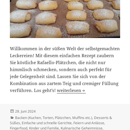
Willkommen in der süßen Welt der selbstgemachten
Leckereien! Mit diesem einfachen Rezept zaubern
Sie köstliche Rafaello-Plätzchen, die nicht nur
himmlisch schmecken, sondern auch perfekt für
jede Gelegenheit sind. Lassen Sie sich von der
Kombination aus zartem Teig und cremiger Füllung
Himmlische Rafaello-Plätzchen – So
verführen. Los geht’s!
weiterlesen
Veröffentlicht
28. Juni 2024
am
Kategorien
Backen (Kuchen, Torten, Plätzchen, Muffins etc.)
,
Desserts &
Süßes
,
Einfache und schnelle Gerichte
,
Feiern und Anlässe
,
Fingerfood
,
Kinder und Familie
,
Kulinarische Geheimnisse
,