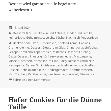
Dessert wird garantiert alle begeistern.
Trauben-Cookie-Creme im Glas
weiterlesen
Veröffentlicht
13. Juni 2024
am
Kategorien
Desserts & Süßes
,
Feiern und Anlässe
,
Kinder und Familie
,
Kulinarische Geheimnisse
,
Leichte Küche
,
Nachtisch
,
Vegetarisch
Schlagwörter
Backen ohne Ofen
,
Butterkekse
,
Cookie-Creme
,
Cookies
,
Creme
,
cremig
,
Dessert
,
Dessert im Glas
,
Dinnerparty
,
einfaches
Rezept
,
Familienrezept
,
festlich
,
festliches Dessert
,
Fruchtig
,
Gäste-Dessert
,
knusprig
,
kühl servieren
,
lecker
,
Mascarpone
,
Minze
,
Nachtisch
,
Nachtisch im Glas
,
Party-Dessert
,
raffinierte
Nachspeise
,
Sahne
,
Schichtdessert
,
schnell gemacht
,
schnelles
Dessert
,
Schokoladenkekse
,
Selbstgemacht
,
Sommerdessert
,
süß
,
Trauben
,
Vanillecreme
,
Vanillezucker
,
variabel
,
Zitronensaft
zu Trauben-Cookie-Creme im Glas
Schreibe einen Kommentar
Hafer Cookies für die Dünne
Taille