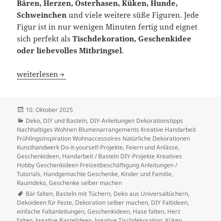
Bären, Herzen, Osterhasen, Küken, Hunde,
Schweinchen
und viele weitere süße Figuren. Jede
Figur ist in nur wenigen Minuten fertig und eignet
sich perfekt als
Tischdekoration, Geschenkidee
oder liebevolles Mitbringsel
.
Kreative Faltideen aus Universaltüchern – schnell, einfa
weiterlesen
Veröffentlicht
10. Oktober 2025
am
Kategorien
Deko
,
DIY und Basteln
,
DIY-Anleitungen Dekorationstipps
Nachhaltiges Wohnen Blumenarrangements Kreative Handarbeit
Frühlingsinspiration Wohnaccessoires Natürliche Dekorationen
Kunsthandwerk Do-it-yourself-Projekte
,
Feiern und Anlässe
,
Geschenkideen
,
Handarbeit / Basteln DIY-Projekte Kreatives
Hobby Geschenkideen Freizeitbeschäftigung Anleitungen /
Tutorials
,
Handgemachte Geschenke
,
Kinder und Familie
,
Raumdeko, Geschenke selber machen
Schlagwörter
Bär falten
,
Basteln mit Tüchern
,
Deko aus Universaltüchern
,
Dekoideen für Feste
,
Dekoration selber machen
,
DIY Faltideen
,
einfache Faltanleitungen
,
Geschenkideen
,
Hase falten
,
Herz
falten
,
kreative Bastelideen
,
kreative Tischdekoration
,
Küken