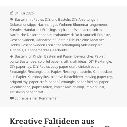
Veröffentlicht
31. Juli 2026
am
Kategorien
Basteln mit Papier
,
DIY und Basteln
,
DIY-Anleitungen
Dekorationstipps Nachhaltiges Wohnen Blumenarrangements
Kreative Handarbeit Frühlingsinspiration Wohnaccessoires
Natürliche Dekorationen Kunsthandwerk Do-it-yourself-Projekte
,
Geschenkideen
,
Handarbeit / Basteln DIY-Projekte Kreatives
Hobby Geschenkideen Freizeitbeschäftigung Anleitungen /
Tutorials
,
Handgemachte Geschenke
Schlagwörter
Basteln für Kinder
,
Basteln mit Papier
,
bewegliches Papier
,
bunte Bastelidee
,
colorful paper craft
,
craft ideas
,
DIY Flextangle
,
DIY paper toy
,
DIY Papier
,
easy paper craft
,
einfach basteln
,
Flextangle
,
Flextangle aus Papier
,
Flextangle basteln
,
Kaleidoskop
aus Papier
,
Kaleidozyklus
,
kreative Bastelideen
,
moving paper toy
,
origami toy
,
paper craft
,
paper Flextangle
,
paper folding
,
paper
kaleidoscope
,
papier falten
,
Papier Kaleidoskop
,
Papierkunst
,
satisfying paper craft
zu Flextangle aus Papier basteln – bewegli
Schreibe einen Kommentar
Kreative Faltideen aus