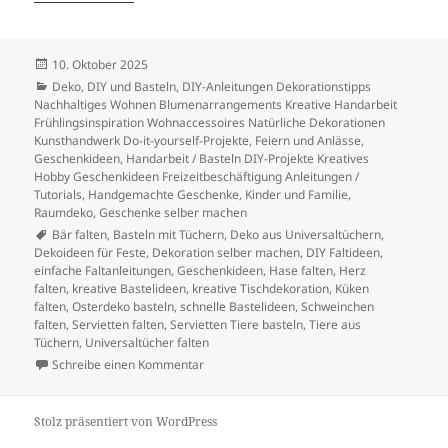
Veröffentlicht
10. Oktober 2025
am
Kategorien
Deko
,
DIY und Basteln
,
DIY-Anleitungen Dekorationstipps
Nachhaltiges Wohnen Blumenarrangements Kreative Handarbeit
Frühlingsinspiration Wohnaccessoires Natürliche Dekorationen
Kunsthandwerk Do-it-yourself-Projekte
,
Feiern und Anlässe
,
Geschenkideen
,
Handarbeit / Basteln DIY-Projekte Kreatives
Hobby Geschenkideen Freizeitbeschäftigung Anleitungen /
Tutorials
,
Handgemachte Geschenke
,
Kinder und Familie
,
Raumdeko, Geschenke selber machen
Schlagwörter
Bär falten
,
Basteln mit Tüchern
,
Deko aus Universaltüchern
,
Dekoideen für Feste
,
Dekoration selber machen
,
DIY Faltideen
,
einfache Faltanleitungen
,
Geschenkideen
,
Hase falten
,
Herz
falten
,
kreative Bastelideen
,
kreative Tischdekoration
,
Küken
falten
,
Osterdeko basteln
,
schnelle Bastelideen
,
Schweinchen
falten
,
Servietten falten
,
Servietten Tiere basteln
,
Tiere aus
Tüchern
,
Universaltücher falten
zu Kreative Faltideen aus Universaltüchern –
Schreibe einen Kommentar
Stolz präsentiert von WordPress