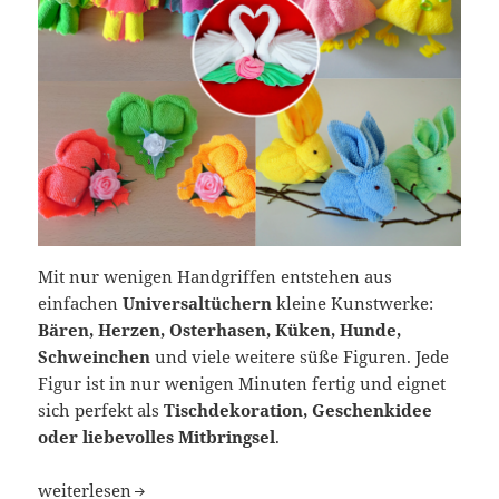
Mit nur wenigen Handgriffen entstehen aus
einfachen
Universaltüchern
kleine Kunstwerke:
Bären, Herzen, Osterhasen, Küken, Hunde,
Schweinchen
und viele weitere süße Figuren. Jede
Figur ist in nur wenigen Minuten fertig und eignet
sich perfekt als
Tischdekoration, Geschenkidee
oder liebevolles Mitbringsel
.
Kreative Faltideen aus Universaltüchern – schnell, einfa
weiterlesen