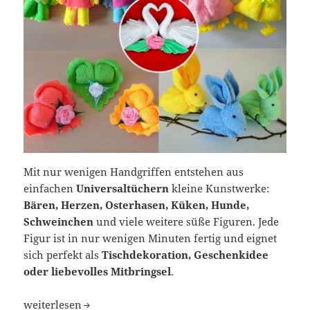
Mit nur wenigen Handgriffen entstehen aus
einfachen
Universaltüchern
kleine Kunstwerke:
Bären, Herzen, Osterhasen, Küken, Hunde,
Schweinchen
und viele weitere süße Figuren. Jede
Figur ist in nur wenigen Minuten fertig und eignet
sich perfekt als
Tischdekoration, Geschenkidee
oder liebevolles Mitbringsel
.
Kreative Faltideen aus Universaltüchern – schnell, einfa
weiterlesen