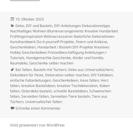
Veröffentlicht
10. Oktober 2025
am
Kategorien
Deko
,
DIY und Basteln
,
DIY-Anleitungen Dekorationstipps
Nachhaltiges Wohnen Blumenarrangements Kreative Handarbeit
Frühlingsinspiration Wohnaccessoires Natürliche Dekorationen
Kunsthandwerk Do-it-yourself-Projekte
,
Feiern und Anlässe
,
Geschenkideen
,
Handarbeit / Basteln DIY-Projekte Kreatives
Hobby Geschenkideen Freizeitbeschäftigung Anleitungen /
Tutorials
,
Handgemachte Geschenke
,
Kinder und Familie
,
Raumdeko, Geschenke selber machen
Schlagwörter
Bär falten
,
Basteln mit Tüchern
,
Deko aus Universaltüchern
,
Dekoideen für Feste
,
Dekoration selber machen
,
DIY Faltideen
,
einfache Faltanleitungen
,
Geschenkideen
,
Hase falten
,
Herz
falten
,
kreative Bastelideen
,
kreative Tischdekoration
,
Küken
falten
,
Osterdeko basteln
,
schnelle Bastelideen
,
Schweinchen
falten
,
Servietten falten
,
Servietten Tiere basteln
,
Tiere aus
Tüchern
,
Universaltücher falten
zu Kreative Faltideen aus Universaltüchern –
Schreibe einen Kommentar
Stolz präsentiert von WordPress