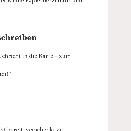
der kleine Papierherzen für den
 schreiben
achricht in die Karte – zum
ibt!“
st bereit, verschenkt zu