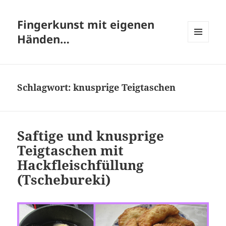
Fingerkunst mit eigenen
Händen…
MENÜ
UND
WIDGETS
Schlagwort:
knusprige Teigtaschen
Saftige und knusprige
Teigtaschen mit
Hackfleischfüllung
(Tschebureki)