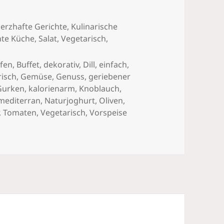
erzhafte Gerichte
,
Kulinarische
hte Küche
,
Salat
,
Vegetarisch
,
fen
,
Buffet
,
dekorativ
,
Dill
,
einfach
,
risch
,
Gemüse
,
Genuss
,
geriebener
Gurken
,
kalorienarm
,
Knoblauch
,
mediterran
,
Naturjoghurt
,
Oliven
,
,
Tomaten
,
Vegetarisch
,
Vorspeise
Pfau-Schwanz“