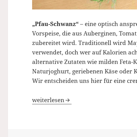
„Pfau-Schwanz“
– eine optisch anspr
Vorspeise, die aus Auberginen, Toma
zubereitet wird. Traditionell wird M
verwendet, doch wer auf Kalorien ac
alternative Zutaten wie milden Feta
Naturjoghurt, geriebenen Käse oder 
Wir entscheiden uns hier für eine cr
Vorspeise „Pfau-Schwanz“
weiterlesen