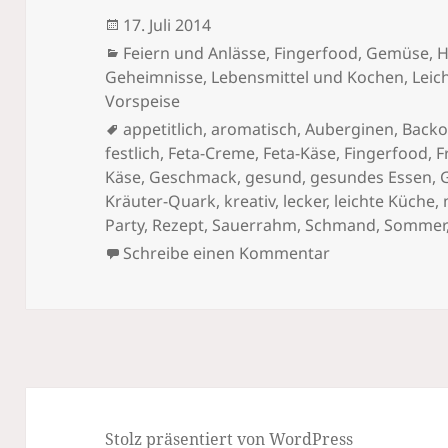
Veröffentlicht
17. Juli 2014
am
Kategorien
Feiern und Anlässe
,
Fingerfood
,
Gemüse
,
H
Geheimnisse
,
Lebensmittel und Kochen
,
Leic
Vorspeise
Schlagwörter
appetitlich
,
aromatisch
,
Auberginen
,
Backo
festlich
,
Feta-Creme
,
Feta-Käse
,
Fingerfood
,
F
Käse
,
Geschmack
,
gesund
,
gesundes Essen
,
Kräuter-Quark
,
kreativ
,
lecker
,
leichte Küche
,
Party
,
Rezept
,
Sauerrahm
,
Schmand
,
Sommer
zu Vorspeise „
Schreibe einen Kommentar
Stolz präsentiert von WordPress