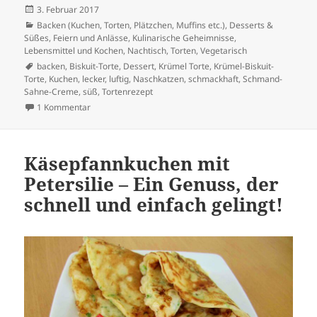
Veröffentlicht
3. Februar 2017
am
Kategorien
Backen (Kuchen, Torten, Plätzchen, Muffins etc.)
,
Desserts &
Süßes
,
Feiern und Anlässe
,
Kulinarische Geheimnisse
,
Lebensmittel und Kochen
,
Nachtisch
,
Torten
,
Vegetarisch
Schlagwörter
backen
,
Biskuit-Torte
,
Dessert
,
Krümel Torte
,
Krümel-Biskuit-
Torte
,
Kuchen
,
lecker
,
luftig
,
Naschkatzen
,
schmackhaft
,
Schmand-
Sahne-Creme
,
süß
,
Tortenrezept
zu Krümel-Torte
1 Kommentar
Käsepfannkuchen mit
Petersilie – Ein Genuss, der
schnell und einfach gelingt!