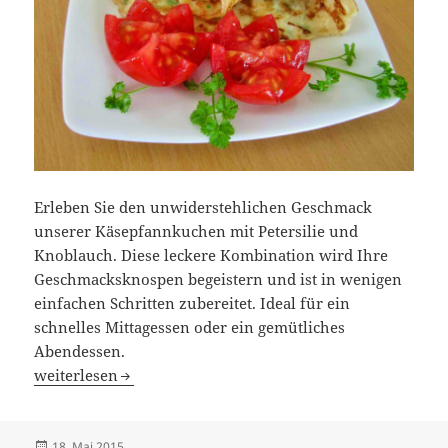
Erleben Sie den unwiderstehlichen Geschmack
unserer Käsepfannkuchen mit Petersilie und
Knoblauch. Diese leckere Kombination wird Ihre
Geschmacksknospen begeistern und ist in wenigen
einfachen Schritten zubereitet. Ideal für ein
schnelles Mittagessen oder ein gemütliches
Abendessen.
Käsepfannkuchen mit Petersilie – Ein Genuss, der schnell
weiterlesen
Veröffentlicht
18. Mai 2015