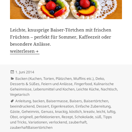
Leichte, knusprige Baiser-Törtchen mit frischen
Früchten – perfekt für Sommer, Kaffeezeit oder
besondere Anlässe.
Mini-Baiser-Törtchen mit Früchten
weiterlesen
Veröffentlicht
1. Juni 2014
am
Kategorien
Backen (Kuchen, Torten, Plätzchen, Muffins etc.)
,
Deko
,
Desserts & Süßes
,
Feiern und Anlässe
,
Fingerfood
,
Kulinarische
Geheimnisse
,
Lebensmittel und Kochen
,
Leichte Küche
,
Nachtisch
,
Vegetarisch
Schlagwörter
Anleitung
,
backen
,
Baisermasse
,
Baisers
,
Baisertörtchen
,
beeindruckend
,
Dessert
,
Eigenkreation
,
Einfache Zubereitung
,
Gäste
,
Geheimnis
,
Genuss
,
knackig
,
köstlich
,
kreativ
,
leicht
,
luftig
,
Obst
,
originell
,
perfektionieren
,
Rezept
,
Schokolade
,
süß
,
Tipps
und Tricks
,
Variationen
,
verlockend
,
zauberhaft
,
zauberhaftBaisertörtchen