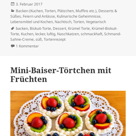
Veröffentlicht
3. Februar 2017
am
Kategorien
Backen (Kuchen, Torten, Plätzchen, Muffins etc.)
,
Desserts &
Süßes
,
Feiern und Anlässe
,
Kulinarische Geheimnisse
,
Lebensmittel und Kochen
,
Nachtisch
,
Torten
,
Vegetarisch
Schlagwörter
backen
,
Biskuit-Torte
,
Dessert
,
Krümel Torte
,
Krümel-Biskuit-
Torte
,
Kuchen
,
lecker
,
luftig
,
Naschkatzen
,
schmackhaft
,
Schmand-
Sahne-Creme
,
süß
,
Tortenrezept
zu Krümel-Torte
1 Kommentar
Mini-Baiser-Törtchen mit
Früchten