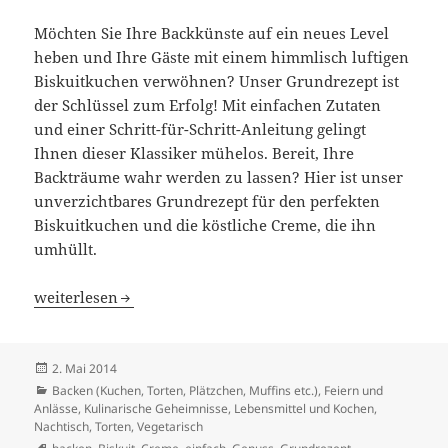
Möchten Sie Ihre Backkünste auf ein neues Level
heben und Ihre Gäste mit einem himmlisch luftigen
Biskuitkuchen verwöhnen? Unser Grundrezept ist
der Schlüssel zum Erfolg! Mit einfachen Zutaten
und einer Schritt-für-Schritt-Anleitung gelingt
Ihnen dieser Klassiker mühelos. Bereit, Ihre
Backträume wahr werden zu lassen? Hier ist unser
unverzichtbares Grundrezept für den perfekten
Biskuitkuchen und die köstliche Creme, die ihn
umhüllt.
Torte mit Rosen aus Buttercreme.Teil 3
weiterlesen
Veröffentlicht
2. Mai 2014
am
Kategorien
Backen (Kuchen, Torten, Plätzchen, Muffins etc.)
,
Feiern und
Anlässe
,
Kulinarische Geheimnisse
,
Lebensmittel und Kochen
,
Nachtisch
,
Torten
,
Vegetarisch
Schlagwörter