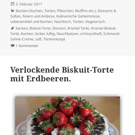
Veröffentlicht
3. Februar 2017
am
Kategorien
Backen (Kuchen, Torten, Plätzchen, Muffins etc.)
,
Desserts &
Süßes
,
Feiern und Anlässe
,
Kulinarische Geheimnisse
,
Lebensmittel und Kochen
,
Nachtisch
,
Torten
,
Vegetarisch
Schlagwörter
backen
,
Biskuit-Torte
,
Dessert
,
Krümel Torte
,
Krümel-Biskuit-
Torte
,
Kuchen
,
lecker
,
luftig
,
Naschkatzen
,
schmackhaft
,
Schmand-
Sahne-Creme
,
süß
,
Tortenrezept
zu Krümel-Torte
1 Kommentar
Verlockende Biskuit-Torte
mit Erdbeeren.