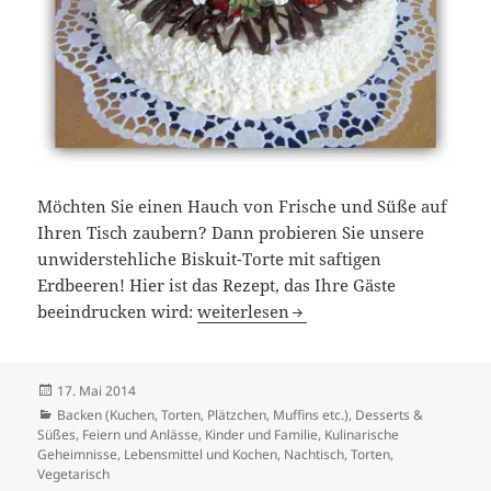
Möchten Sie einen Hauch von Frische und Süße auf
Ihren Tisch zaubern? Dann probieren Sie unsere
unwiderstehliche Biskuit-Torte mit saftigen
Erdbeeren! Hier ist das Rezept, das Ihre Gäste
Verlockende Biskuit-Torte mit Erdbee
beeindrucken wird:
weiterlesen
Veröffentlicht
17. Mai 2014
am
Kategorien
Backen (Kuchen, Torten, Plätzchen, Muffins etc.)
,
Desserts &
Süßes
,
Feiern und Anlässe
,
Kinder und Familie
,
Kulinarische
Geheimnisse
,
Lebensmittel und Kochen
,
Nachtisch
,
Torten
,
Vegetarisch