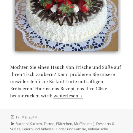
Möchten Sie einen Hauch von Frische und Süße auf
Ihren Tisch zaubern? Dann probieren Sie unsere
unwiderstehliche Biskuit-Torte mit saftigen
Erdbeeren! Hier ist das Rezept, das Ihre Gäste
Verlockende Biskuit-Torte mit Erdbee
beeindrucken wird:
weiterlesen
Veröffentlicht
17. Mai 2014
am
Kategorien
Backen (Kuchen, Torten, Plätzchen, Muffins etc.)
,
Desserts &
Süßes
,
Feiern und Anlässe
,
Kinder und Familie
,
Kulinarische