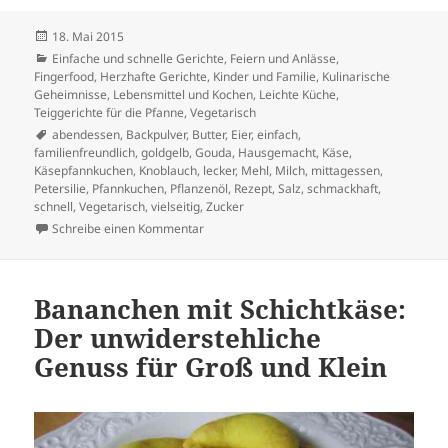
Veröffentlicht
18. Mai 2015
am
Kategorien
Einfache und schnelle Gerichte
,
Feiern und Anlässe
,
Fingerfood
,
Herzhafte Gerichte
,
Kinder und Familie
,
Kulinarische
Geheimnisse
,
Lebensmittel und Kochen
,
Leichte Küche
,
Teiggerichte für die Pfanne
,
Vegetarisch
Schlagwörter
abendessen
,
Backpulver
,
Butter
,
Eier
,
einfach
,
familienfreundlich
,
goldgelb
,
Gouda
,
Hausgemacht
,
Käse
,
Käsepfannkuchen
,
Knoblauch
,
lecker
,
Mehl
,
Milch
,
mittagessen
,
Petersilie
,
Pfannkuchen
,
Pflanzenöl
,
Rezept
,
Salz
,
schmackhaft
,
schnell
,
Vegetarisch
,
vielseitig
,
Zucker
zu Käsepfannkuchen mit Petersilie – Ein Genu
Schreibe einen Kommentar
Bananchen mit Schichtkäse:
Der unwiderstehliche
Genuss für Groß und Klein