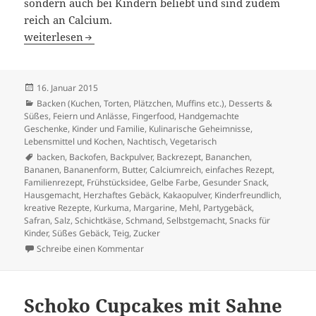
sondern auch bei Kindern beliebt und sind zudem
reich an Calcium.
Bananchen mit Schichtkäse: Der unwiderstehliche Genus
weiterlesen
Veröffentlicht
16. Januar 2015
am
Kategorien
Backen (Kuchen, Torten, Plätzchen, Muffins etc.)
,
Desserts &
Süßes
,
Feiern und Anlässe
,
Fingerfood
,
Handgemachte
Geschenke
,
Kinder und Familie
,
Kulinarische Geheimnisse
,
Lebensmittel und Kochen
,
Nachtisch
,
Vegetarisch
Schlagwörter
backen
,
Backofen
,
Backpulver
,
Backrezept
,
Bananchen
,
Bananen
,
Bananenform
,
Butter
,
Calciumreich
,
einfaches Rezept
,
Familienrezept
,
Frühstücksidee
,
Gelbe Farbe
,
Gesunder Snack
,
Hausgemacht
,
Herzhaftes Gebäck
,
Kakaopulver
,
Kinderfreundlich
,
kreative Rezepte
,
Kurkuma
,
Margarine
,
Mehl
,
Partygebäck
,
Safran
,
Salz
,
Schichtkäse
,
Schmand
,
Selbstgemacht
,
Snacks für
Kinder
,
Süßes Gebäck
,
Teig
,
Zucker
zu Bananchen mit Schichtkäse: Der unwider
Schreibe einen Kommentar
Schoko Cupcakes mit Sahne