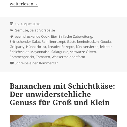
Erfrischender, leichter Schichtsalat in Wassermelonenfo
weiterlesen
Veröffentlicht
16. August 2016
am
Kategorien
Gemüse
,
Salat
,
Vorspeise
Schlagwörter
beeindruckende Optik
,
Eier
,
Einfache Zubereitung
,
Erfrischender Salat
,
Familienrezept
,
Gäste beeindrucken
,
Gouda
,
Grillparty
,
Hühnerbrust
,
kreative Rezepte
,
kühl servieren
,
leichter
Schichtsalat
,
Mayonnaise
,
Salatgurke
,
schwarze Oliven
,
Sommergericht
,
Tomaten
,
Wassermelonenform
zu Erfrischender, leichter Schichtsalat in
Schreibe einen Kommentar
Bananchen mit Schichtkäse:
Der unwiderstehliche
Genuss für Groß und Klein