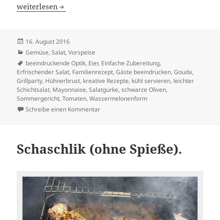
Erfrischender, leichter Schichtsalat in Wassermelonenfo
weiterlesen
Veröffentlicht
16. August 2016
am
Kategorien
Gemüse
,
Salat
,
Vorspeise
Schlagwörter
beeindruckende Optik
,
Eier
,
Einfache Zubereitung
,
Erfrischender Salat
,
Familienrezept
,
Gäste beeindrucken
,
Gouda
,
Grillparty
,
Hühnerbrust
,
kreative Rezepte
,
kühl servieren
,
leichter
Schichtsalat
,
Mayonnaise
,
Salatgurke
,
schwarze Oliven
,
Sommergericht
,
Tomaten
,
Wassermelonenform
zu Erfrischender, leichter Schichtsalat in
Schreibe einen Kommentar
Schaschlik (ohne Spieße).