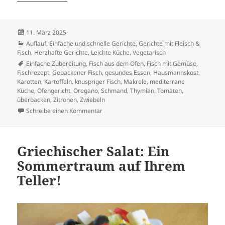
Veröffentlicht
11. März 2025
am
Kategorien
Auflauf
,
Einfache und schnelle Gerichte
,
Gerichte mit Fleisch &
Fisch
,
Herzhafte Gerichte
,
Leichte Küche
,
Vegetarisch
Schlagwörter
Einfache Zubereitung
,
Fisch aus dem Ofen
,
Fisch mit Gemüse
,
Fischrezept
,
Gebackener Fisch
,
gesundes Essen
,
Hausmannskost
,
Karotten
,
Kartoffeln
,
knuspriger Fisch
,
Makrele
,
mediterrane
Küche
,
Ofengericht
,
Oregano
,
Schmand
,
Thymian
,
Tomaten
,
überbacken
,
Zitronen
,
Zwiebeln
zu Mediterranes Ofengericht: Gebackene Fi
Schreibe einen Kommentar
Griechischer Salat: Ein
Sommertraum auf Ihrem
Teller!