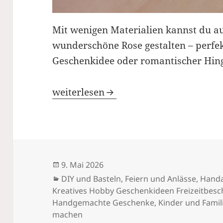
Mit wenigen Materialien kannst du au
wunderschöne Rose gestalten – perfek
Geschenkidee oder romantischer Hin
Servietten-Rose selber basteln
weiterlesen
Veröffentlicht
9. Mai 2026
am
Kategorien
DIY und Basteln
,
Feiern und Anlässe
,
Handa
Kreatives Hobby Geschenkideen Freizeitbesch
Handgemachte Geschenke
,
Kinder und Famil
machen