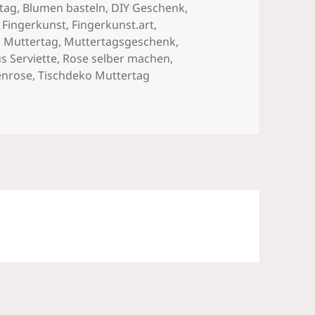
tag
,
Blumen basteln
,
DIY Geschenk
,
,
Fingerkunst
,
Fingerkunst.art
,
,
Muttertag
,
Muttertagsgeschenk
,
s Serviette
,
Rose selber machen
,
enrose
,
Tischdeko Muttertag
ose selber basteln