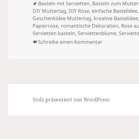
Schlagwörter
Basteln mit Servietten
,
Basteln zum Mutter
DIY Muttertag
,
DIY Rose
,
einfache Bastelidee
Geschenkidee Muttertag
,
kreative Bastelidee
Papierrose
,
romantische Dekoration
,
Rose au
Servietten basteln
,
Serviettenblume
,
Serviett
zu Servietten-R
Schreibe einen Kommentar
Stolz präsentiert von WordPress