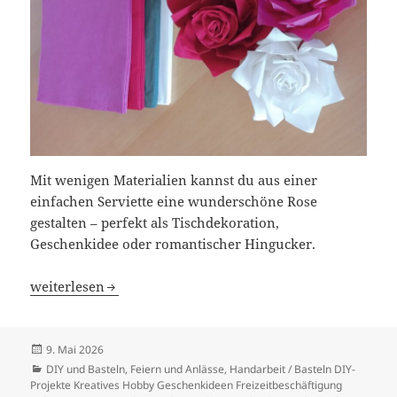
Mit wenigen Materialien kannst du aus einer
einfachen Serviette eine wunderschöne Rose
gestalten – perfekt als Tischdekoration,
Geschenkidee oder romantischer Hingucker.
Servietten-Rose selber basteln
weiterlesen
Veröffentlicht
9. Mai 2026
am
Kategorien
DIY und Basteln
,
Feiern und Anlässe
,
Handarbeit / Basteln DIY-
Projekte Kreatives Hobby Geschenkideen Freizeitbeschäftigung