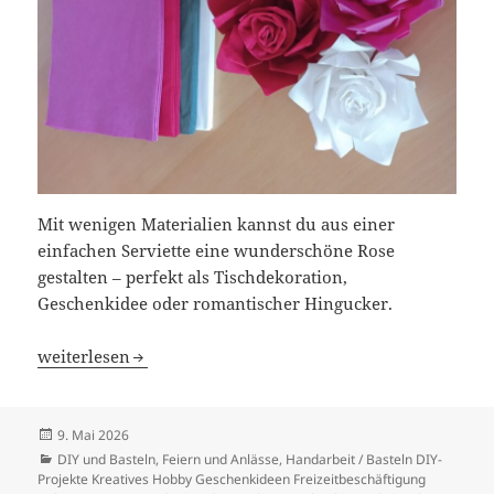
Mit wenigen Materialien kannst du aus einer
einfachen Serviette eine wunderschöne Rose
gestalten – perfekt als Tischdekoration,
Geschenkidee oder romantischer Hingucker.
Servietten-Rose selber basteln
weiterlesen
Veröffentlicht
9. Mai 2026
am
Kategorien
DIY und Basteln
,
Feiern und Anlässe
,
Handarbeit / Basteln DIY-
Projekte Kreatives Hobby Geschenkideen Freizeitbeschäftigung