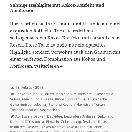
Sahnige Highlights mit Kokos-Konfekt und
Aprikosen
Überraschen Sie Ihre Familie und Freunde mit einer
exquisiten Raffaello-Torte, veredelt mit
selbstgemachtem Kokos-Konfekt und romantischen
Rosen. Diese Torte ist nicht nur ein optisches
Highlight, sondern verwöhnt auch den Gaumen mit
einer perfekten Kombination aus Kokos und
Raffaello-Torte mit Selbstgemachtem Kokos-K
Aprikosen.
weiterlesen
Veröffentlicht
18. Februar 2015
am
Kategorien
Backen (Kuchen, Torten, Plätzchen, Muffins etc.)
,
Desserts &
Süßes
,
Feiern und Anlässe
,
Kinder und Familie
,
Kulinarische
Geheimnisse
,
Lebensmittel und Kochen
,
Nachtisch
,
Torten
,
Tortendekoration
,
Vegetarisch
Schlagwörter
Aprikosen
,
backen
,
Backidee
,
besondere Anlässe
,
Dekoration
,
Dessert
,
DIY-Konfekt
,
Einfache Zubereitung
,
festliche Torte
,
festliches Dessert
,
Kokos-Konfekt
,
Kokosraspeln
,
Kuchen
,