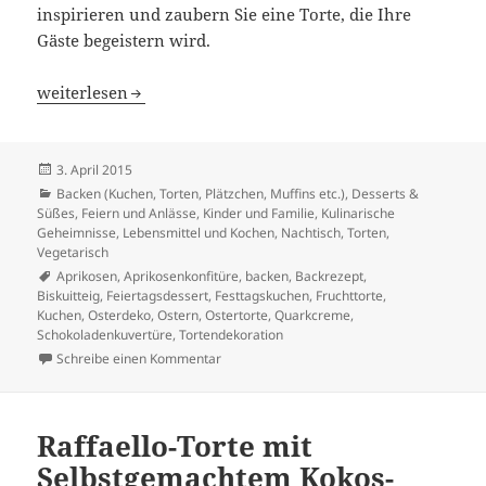
inspirieren und zaubern Sie eine Torte, die Ihre
Gäste begeistern wird.
Ostertorte mit Aprikosen: Das Rezept zum Nachmachen
weiterlesen
Veröffentlicht
3. April 2015
am
Kategorien
Backen (Kuchen, Torten, Plätzchen, Muffins etc.)
,
Desserts &
Süßes
,
Feiern und Anlässe
,
Kinder und Familie
,
Kulinarische
Geheimnisse
,
Lebensmittel und Kochen
,
Nachtisch
,
Torten
,
Vegetarisch
Schlagwörter
Aprikosen
,
Aprikosenkonfitüre
,
backen
,
Backrezept
,
Biskuitteig
,
Feiertagsdessert
,
Festtagskuchen
,
Fruchttorte
,
Kuchen
,
Osterdeko
,
Ostern
,
Ostertorte
,
Quarkcreme
,
Schokoladenkuvertüre
,
Tortendekoration
zu Ostertorte mit Aprikosen: Das Rezept 
Schreibe einen Kommentar
Raffaello-Torte mit
Selbstgemachtem Kokos-