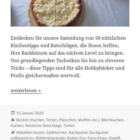
Entdecken Sie unsere Sammlung von 50 nützlichen
Küchentipps und Ratschlägen, die Ihnen helfen,
Ihre Backkünste auf das nächste Level zu bringen.
Von grundlegenden Techniken bis hin zu cleveren
Tricks – diese Tipps sind für alle Hobbybäcker und
Profis gleichermaßen wertvoll.
50 Nützliche Küchentipps und Ratschläge für Perfektes B
weiterlesen
Veröffentlicht
16. Januar 2020
am
Kategorien
Backen (Kuchen, Torten, Plätzchen, Muffins etc.)
,
Blechkuchen,
Kuchen
,
Nützliche Ratschläge
,
Torten
Schlagwörter
Abkühlen lassen
,
Äpfelsorten
,
Backpulver
,
Backpulver
aufbewahren
,
Blätterteigränder
,
Butter
,
Eier
,
Eierschnee
,
Eiweiß
,