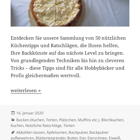
Entdecken Sie unsere Sammlung von 50 nützlichen
Küchentipps und Ratschlägen, die Ihnen helfen,
Ihre Backkünste auf das nächste Level zu bringen.
Von grundlegenden Techniken bis hin zu cleveren
Tricks – diese Tipps sind für alle Hobbybäcker und
Profis gleichermaßen wertvoll.
50 Nützliche Küchentipps und Ratschläge für Perfektes B
weiterlesen
Veröffentlicht
16. Januar 2020
am
Kategorien
Backen (Kuchen, Torten, Plätzchen, Muffins etc.)
,
Blechkuchen,
Kuchen
,
Nützliche Ratschläge
,
Torten
Schlagwörter
Abkühlen lassen
,
Äpfelsorten
,
Backpulver
,
Backpulver
aufbewahren
,
Blätterteigränder
,
Butter
,
Eier
,
Eierschnee
,
Eiweiß
,