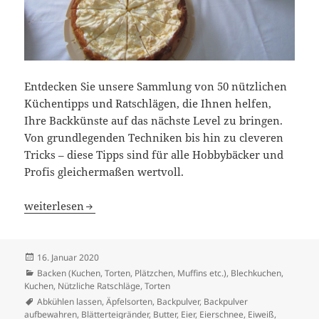
Entdecken Sie unsere Sammlung von 50 nützlichen
Küchentipps und Ratschlägen, die Ihnen helfen,
Ihre Backkünste auf das nächste Level zu bringen.
Von grundlegenden Techniken bis hin zu cleveren
Tricks – diese Tipps sind für alle Hobbybäcker und
Profis gleichermaßen wertvoll.
50 Nützliche Küchentipps und Ratschläge für Perfektes B
weiterlesen
Veröffentlicht
16. Januar 2020
am
Kategorien
Backen (Kuchen, Torten, Plätzchen, Muffins etc.)
,
Blechkuchen,
Kuchen
,
Nützliche Ratschläge
,
Torten
Schlagwörter
Abkühlen lassen
,
Äpfelsorten
,
Backpulver
,
Backpulver
aufbewahren
,
Blätterteigränder
,
Butter
,
Eier
,
Eierschnee
,
Eiweiß
,