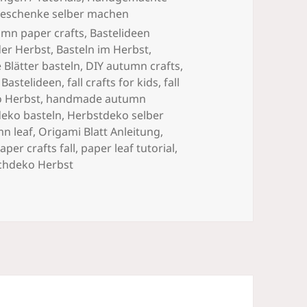
eschenke selber machen
mn paper crafts
,
Bastelideen
der Herbst
,
Basteln im Herbst
,
 Blätter basteln
,
DIY autumn crafts
,
 Bastelideen
,
fall crafts for kids
,
fall
o Herbst
,
handmade autumn
eko basteln
,
Herbstdeko selber
n leaf
,
Origami Blatt Anleitung
,
aper crafts fall
,
paper leaf tutorial
,
chdeko Herbst
r aus Papier falten – einfache DIY Bastelideen