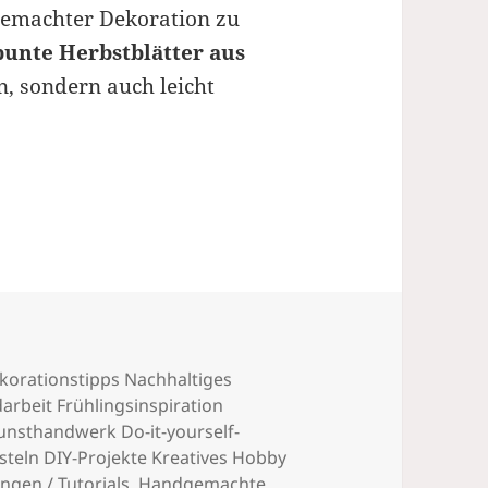
emachter Dekoration zu
bunte Herbstblätter aus
n, sondern auch leicht
fache DIY Bastelideen
korationstipps Nachhaltiges
beit Frühlingsinspiration
unsthandwerk Do-it-yourself-
steln DIY-Projekte Kreatives Hobby
ngen / Tutorials
,
Handgemachte