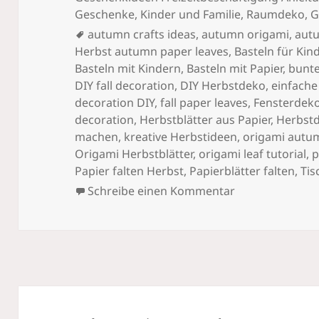
Geschenke
,
Kinder und Familie
,
Raumdeko, G
Schlagwörter
autumn crafts ideas
,
autumn origami
,
autu
Herbst autumn paper leaves
,
Basteln für Kin
Basteln mit Kindern
,
Basteln mit Papier
,
bunte
DIY fall decoration
,
DIY Herbstdeko
,
einfache
decoration DIY
,
fall paper leaves
,
Fensterdek
decoration
,
Herbstblätter aus Papier
,
Herbstd
machen
,
kreative Herbstideen
,
origami autum
Origami Herbstblätter
,
origami leaf tutorial
,
p
Papier falten Herbst
,
Papierblätter falten
,
Tis
zu Herbstblätte
Schreibe einen Kommentar