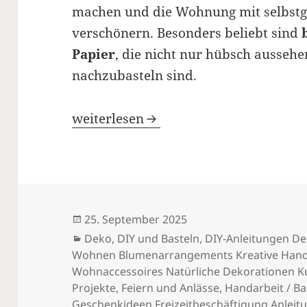
machen und die Wohnung mit selbstg
verschönern. Besonders beliebt sind
Papier
, die nicht nur hübsch aussehe
nachzubasteln sind.
Herbstblätter aus Papier falten – ein
weiterlesen
Veröffentlicht
25. September 2025
am
Kategorien
Deko
,
DIY und Basteln
,
DIY-Anleitungen De
Wohnen Blumenarrangements Kreative Handar
Wohnaccessoires Natürliche Dekorationen K
Projekte
,
Feiern und Anlässe
,
Handarbeit / Ba
Geschenkideen Freizeitbeschäftigung Anleitu