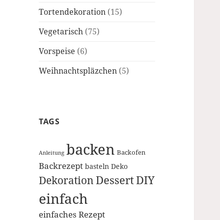
Tortendekoration
(15)
Vegetarisch
(75)
Vorspeise
(6)
Weihnachtspläzchen
(5)
TAGS
backen
Backofen
Anleitung
Backrezept
basteln
Deko
Dessert
DIY
Dekoration
einfach
einfaches Rezept