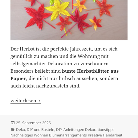
Der Herbst ist die perfekte Jahreszeit, um es sich
gemütlich zu machen und die Wohnung mit
selbstgemachter Dekoration zu verschönern.
Besonders beliebt sind
bunte Herbstblätter aus
Papier
, die nicht nur hübsch aussehen, sondern
auch leicht nachzubasteln sind.
Herbstblätter aus Papier falten – einfache DIY Bastelidee
weiterlesen
Veröffentlicht
25. September 2025
am
Kategorien
Deko
,
DIY und Basteln
,
DIY-Anleitungen Dekorationstipps
Nachhaltiges Wohnen Blumenarrangements Kreative Handarbeit