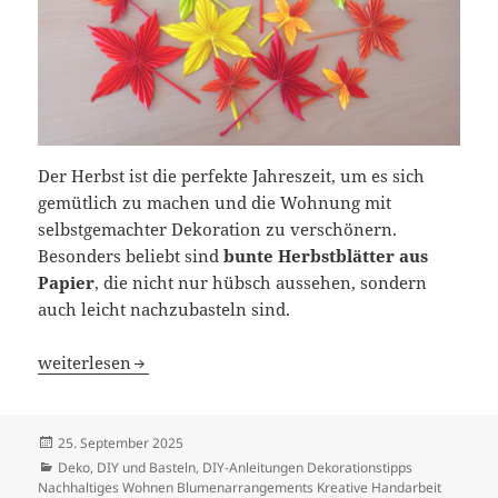
Der Herbst ist die perfekte Jahreszeit, um es sich
gemütlich zu machen und die Wohnung mit
selbstgemachter Dekoration zu verschönern.
Besonders beliebt sind
bunte Herbstblätter aus
Papier
, die nicht nur hübsch aussehen, sondern
auch leicht nachzubasteln sind.
Herbstblätter aus Papier falten – einfache DIY Bastelidee
weiterlesen
Veröffentlicht
25. September 2025
am
Kategorien
Deko
,
DIY und Basteln
,
DIY-Anleitungen Dekorationstipps
Nachhaltiges Wohnen Blumenarrangements Kreative Handarbeit