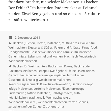
fast dazu brachte, nie wieder Makronen zu backen.
Der Fehler? Ich hatte den Puderzucker auf einmal
zu den Eiweißen gegeben und so die zarte Struktur
Verlockende Kokosmakronen
zerstört.
weiterlesen
Veröffentlicht
12. Dezember 2014
am
Kategorien
Backen (Kuchen, Torten, Plätzchen, Muffins etc.)
,
Backen für
Weihnachten
,
Desserts & Süßes
,
Feiern und Anlässe
,
Fingerfood
,
Handgemachte Geschenke
,
Kinder und Familie
,
Kulinarische
Geheimnisse
,
Lebensmittel und Kochen
,
Nachtisch
,
Vegetarisch
,
Weihnachtspläzchen
Schlagwörter
Backen für Weihnachten
,
Backen mit Kokos
,
Backfreude
,
Backtipps
,
einfaches Rezept
,
Eiweißgebäck
,
feine Linien
,
feines
Gebäck
,
festliche Leckereien
,
gelingsicher
,
himmlischer
Geschmack
,
knusprig-weich
,
Kokosmakronen
,
Kokosnussgeschmack
,
Kuvertüre-Dekoration
,
Lieblingsrezept
,
luftige Makronen
,
perfekte Makronen
,
Plätzchenrezept
,
Puderzucker
,
saftige Plätzchen
,
Selbstgemacht
,
süße
Köstlichkeiten
,
traditionelle Weihnachtskekse
,
Weihnachtsbäckerei
,
weihnachtsplätzchen
,
zarter Genuss
,
zergehen auf der Zunge
,
Zitronenaroma