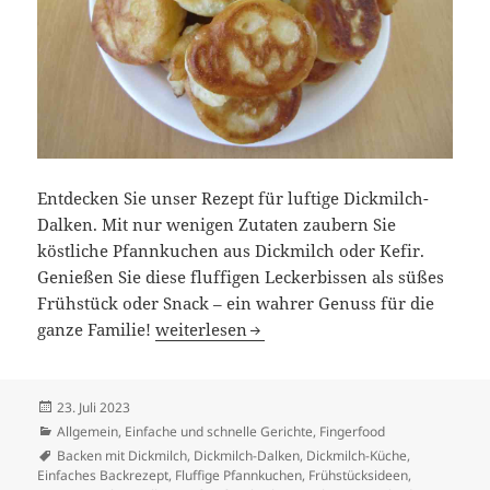
Entdecken Sie unser Rezept für luftige Dickmilch-
Dalken. Mit nur wenigen Zutaten zaubern Sie
köstliche Pfannkuchen aus Dickmilch oder Kefir.
Genießen Sie diese fluffigen Leckerbissen als süßes
Frühstück oder Snack – ein wahrer Genuss für die
Dalken / Dalkerln
ganze Familie!
weiterlesen
Veröffentlicht
23. Juli 2023
am
Kategorien
Allgemein
,
Einfache und schnelle Gerichte
,
Fingerfood
Schlagwörter
Backen mit Dickmilch
,
Dickmilch-Dalken
,
Dickmilch-Küche
,
Einfaches Backrezept
,
Fluffige Pfannkuchen
,
Frühstücksideen
,