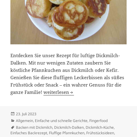
Entdecken Sie unser Rezept für luftige Dickmilch-
Dalken. Mit nur wenigen Zutaten zaubern Sie
köstliche Pfannkuchen aus Dickmilch oder Kefir.
Genießen Sie diese fluffigen Leckerbissen als süßes
Frühstück oder Snack – ein wahrer Genuss für die
Dalken / Dalkerln
ganze Familie!
weiterlesen
Veröffentlicht
23. Juli 2023
am
Kategorien
Allgemein
,
Einfache und schnelle Gerichte
,
Fingerfood
Schlagwörter
Backen mit Dickmilch
,
Dickmilch-Dalken
,
Dickmilch-Küche
,
Einfaches Backrezept
,
Fluffige Pfannkuchen
,
Frühstücksideen
,