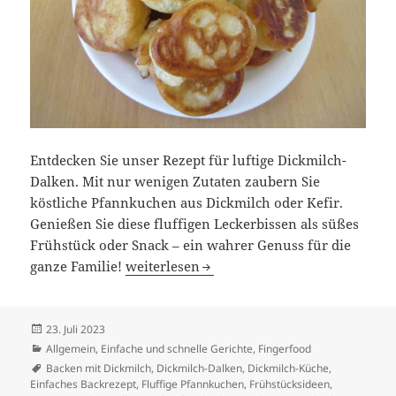
Entdecken Sie unser Rezept für luftige Dickmilch-
Dalken. Mit nur wenigen Zutaten zaubern Sie
köstliche Pfannkuchen aus Dickmilch oder Kefir.
Genießen Sie diese fluffigen Leckerbissen als süßes
Frühstück oder Snack – ein wahrer Genuss für die
Dalken / Dalkerln
ganze Familie!
weiterlesen
Veröffentlicht
23. Juli 2023
am
Kategorien
Allgemein
,
Einfache und schnelle Gerichte
,
Fingerfood
Schlagwörter
Backen mit Dickmilch
,
Dickmilch-Dalken
,
Dickmilch-Küche
,
Einfaches Backrezept
,
Fluffige Pfannkuchen
,
Frühstücksideen
,